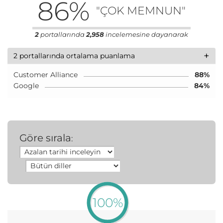
86
%
"ÇOK MEMNUN"
2
portallarında
2,958
incelemesine dayanarak
+
2 portallarında ortalama puanlama
Customer Alliance
88%
Google
84%
Göre sırala
:
100%