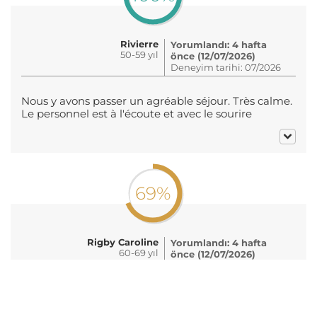
Rivierre
Yorumlandı: 4 hafta
50-59 yıl
önce (12/07/2026)
Deneyim tarihi: 07/2026
Nous y avons passer un agréable séjour. Très calme.
Le personnel est à l'écoute et avec le sourire
69%
Rigby Caroline
Yorumlandı: 4 hafta
60-69 yıl
önce (12/07/2026)
Deneyim tarihi: 07/2026
Good campsite, with lovely coves and short distance
away. With views to Ile de Porquerolle which is easy