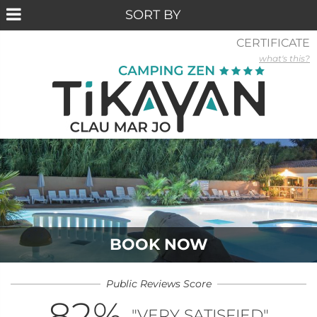
CERTIFICATE
what's this?
BOOK NOW
Public Reviews Score
82
%
"VERY SATISFIED"