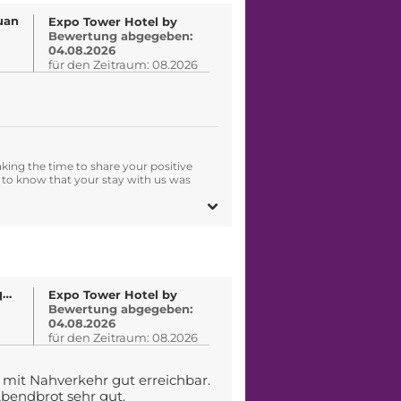
uan
Expo Tower Hotel by
Bewertung abgegeben:
04.08.2026
für den Zeitraum: 08.2026
king the time to share your positive
 to know that your stay with us was
Von Jörg Pliquett
Expo Tower Hotel by
Bewertung abgegeben:
04.08.2026
für den Zeitraum: 08.2026
mit Nahverkehr gut erreichbar.
bendbrot sehr gut.