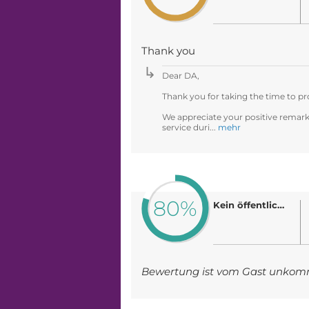
Thank you
Dear DA,
Thank you for taking the time to pr
We appreciate your positive remark
service duri...
mehr
80%
Kein öffentlicher Name
Bewertung ist vom Gast unkom