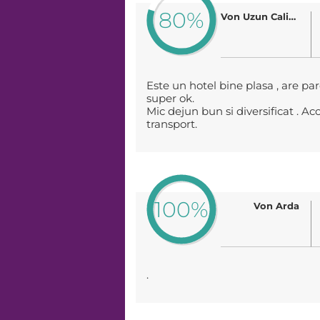
80%
Von Uzun Calin-Pavel
Este un hotel bine plasa , are pa
super ok.
Mic dejun bun si diversificat . Acc
transport.
100%
Von Arda
.