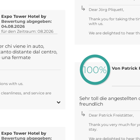
Dear Jörg Pliquett,
Expo Tower Hotel by
Thank you for taking the ti
Bewertung abgegeben:
with us.
04.08.2026
für den Zeitraum: 08.2026
We are delighted to hear tha
r chi viene in auto,
anto distante dal centro,
e una fermate
100%
ions with us.
 cleanliness, and service are
Sehr toll die angestellten
freundlich
Dear Patrick Freistätter,
Thank you very much for y
stay.
Expo Tower Hotel by
Bewertung abgegeben:
We are delighted to hear th