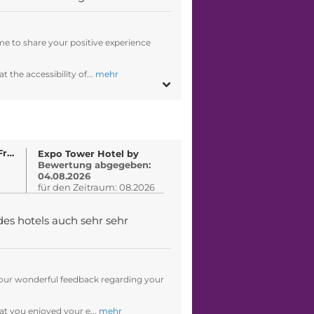
me to share your positive experience
t the accessibility of...
mehr
Von Patrick Freistätter
Expo Tower Hotel by
Bewertung abgegeben:
04.08.2026
für den Zeitraum: 08.2026
 des hotels auch sehr sehr
our wonderful feedback regarding your
at you enjoyed your e...
mehr