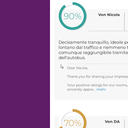
90%
Von Nicola
Decisamente tranquillo, ideale pe
lontano dal traffico e nemmeno t
comunque raggiungibile tramit
dell'autobus.
Dear Nicola,
Thank you for sharing your impress
Your positive ratings for our rooms,
sincerely appre...
mehr
70%
Von DA