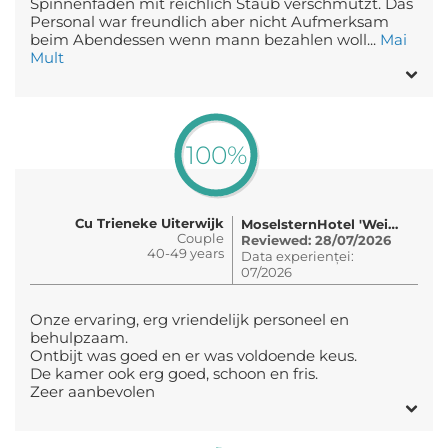
Spinnenfäden mit reichlich Staub verschmutzt. Das
Personal war freundlich aber nicht Aufmerksam
beim Abendessen wenn mann bezahlen woll...
Mai
Mult
100%
Cu Trieneke Uiterwijk
MoselsternHotel 'Weinhaus Fuhrmann'
Couple
Reviewed: 28/07/2026
40-49 years
Data experienței:
07/2026
Onze ervaring, erg vriendelijk personeel en
behulpzaam.
Ontbijt was goed en er was voldoende keus.
De kamer ook erg goed, schoon en fris.
Zeer aanbevolen