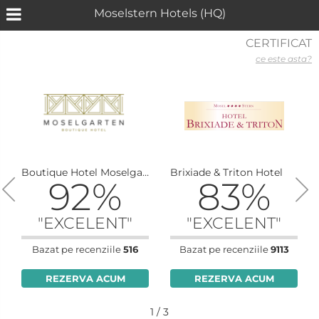
Moselstern Hotels (HQ)
CERTIFICAT
ce este asta?
Boutique Hotel Moselgarten
Brixiade & Triton Hotel
92%
83%
"EXCELENT"
"EXCELENT"
Bazat pe recenziile
516
Bazat pe recenziile
9113
REZERVA ACUM
REZERVA ACUM
1 / 3