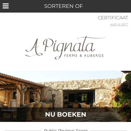
CERTIFICAAT
wat is dit?
NU BOEKEN
Public Reviews Score