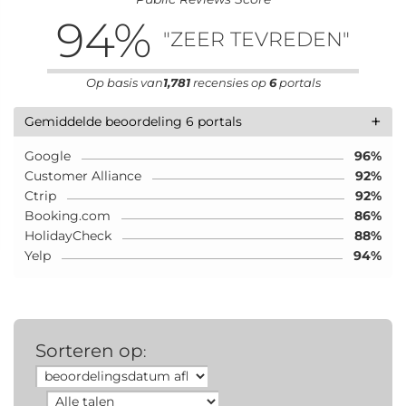
94
%
"ZEER TEVREDEN"
Op basis van
1,781
recensies op
6
portals
+
Gemiddelde beoordeling 6 portals
Google
96%
Customer Alliance
92%
Ctrip
92%
Booking.com
86%
HolidayCheck
88%
Yelp
94%
Sorteren op
: