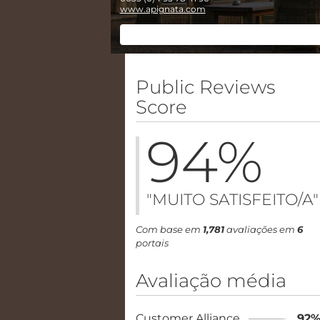
www.apignata.com
RESERVAR AGORA
Public Reviews
Score
94
%
"MUITO SATISFEITO/A"
Com base em
1,781
avaliações em
6
portais
Avaliação média
Customer Alliance
92