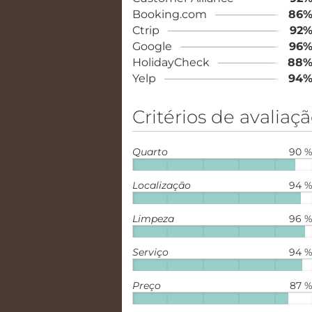
Booking.com
86
Ctrip
92
Google
96
HolidayCheck
88
Yelp
94
Critérios de avaliaç
Quarto
90 
Localização
94 
Limpeza
96 
Serviço
94 
Preço
87 