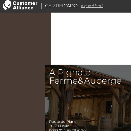
CERTIFICADO
o que é isto?
A Pignata
Ferme&Auberge
Route du Pianu
20170
Levie
0033 (0)4 95 78 41 90