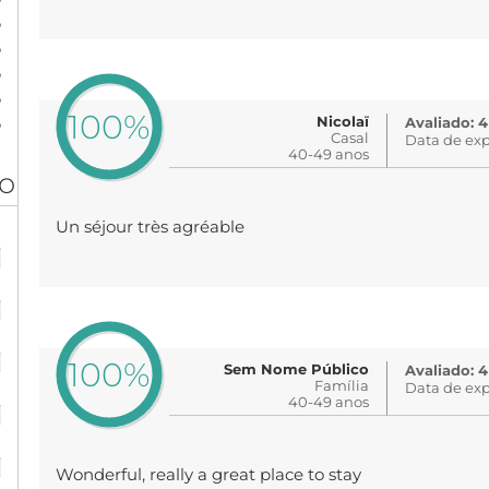
%
%
%
%
100%
%
Nicolaï
Avaliado: 4
Casal
Data de exp
40-49 anos
ão
Un séjour très agréable
%
%
%
100%
Sem Nome Público
Avaliado: 
Família
Data de exp
%
40-49 anos
%
Wonderful, really a great place to stay