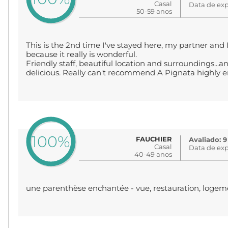
Casal
Data de exp
50-59 anos
This is the 2nd time I've stayed here, my partner and I 
because it really is wonderful.
Friendly staff, beautiful location and surroundings...a
delicious. Really can't recommend A Pignata highly eno
100%
FAUCHIER
Avaliado: 9
Casal
Data de exp
40-49 anos
une parenthèse enchantée - vue, restauration, logeme