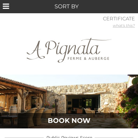
CERTIFICATE
what's this?
BOOK NOW
Public Reviews Score