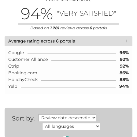
94
%
"VERY SATISFIED"
Based on
1,781
reviews across
6
portals
+
Average rating across 6 portals
Google
96%
Customer Alliance
92%
Ctrip
92%
Booking.com
86%
HolidayCheck
88%
Yelp
94%
Sort by
: