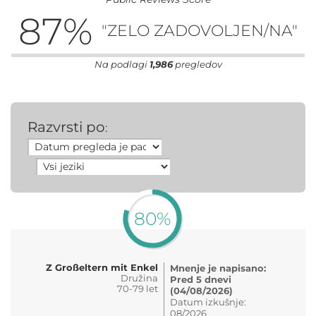
87
%
"ZELO ZADOVOLJEN/NA"
Na podlagi
1,986
pregledov
Razvrsti po
:
80%
Z Großeltern mit Enkel
Mnenje je napisano:
Družina
Pred 5 dnevi
70-79 let
(04/08/2026)
Datum izkušnje:
08/2026