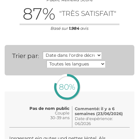
87
%
"TRÈS SATISFAIT"
Basé sur
1.984
avis
Trier par
:
80%
Pas de nom public
Commenté: il y a 6
Couple
semaines (23/06/2026)
30-39 ans
Date d'expérience:
06/2026
Insgesamt ein gutes und nettes Hotel. Als