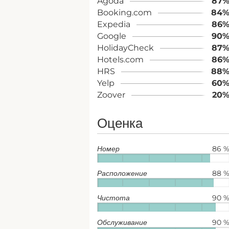
Agoda
87
Booking.com
84
Expedia
86
Google
90
HolidayCheck
87
Hotels.com
86
HRS
88
Yelp
60
Zoover
20
Оценка
Номер
86 
Расположение
88 
Чистота
90 
Обслуживание
90 