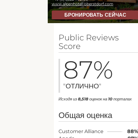
www.alpenhotel-oberstdorf.com
БРОНИРОВАТЬ СЕЙЧАС
Public Reviews
Score
87
%
"ОТЛИЧНО"
Исходя из
8,518
оценок на
10
порталах
Общая оценка
Customer Alliance
88