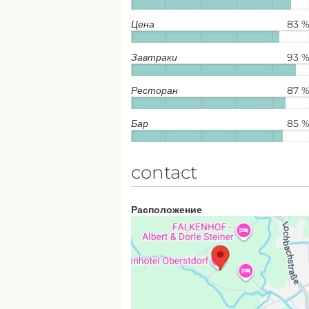
Цена
83 
Завтраки
93 
Ресторан
87 
Бар
85 
contact
Расположение