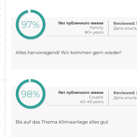
%
%
%
%
97%
Нет публичного имени
Reviewed: 
Family
%
Дата опыта
80+ years
%
%
%
Alles hervorragend! Wir kommen gern wieder!
%
%
98%
Нет публичного имени
Reviewed: 2
Couple
Дата опыта
40-49 years
%
%
Bis auf das Thema Klimaanlage alles gut
%