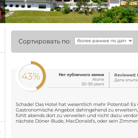
Сортировать по
:
43%
Нет публичного имени
Reviewed: 6
Alone
Дата опыта
50-59 years
Schade! Das Hotel hat wesentlich mehr Potential! Es
Gastronomische Angebot dahingehend zu erweitern,
fühlt abends dort zu verweilen und nicht dazu verdo
nächste Döner-Bude, MacDonald‘s, oder sein Zimmer 
%