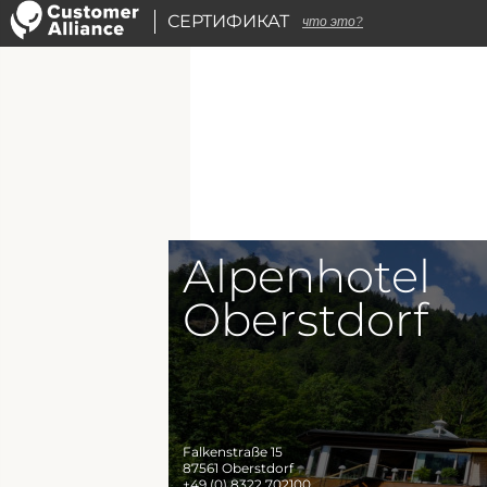
СЕРТИФИКАТ
что это?
Alpenhotel
Oberstdorf
Falkenstraße 15
87561
Oberstdorf
+49 (0) 8322 702100