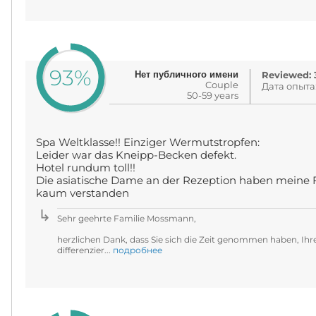
93%
Нет публичного имени
Reviewed: 3
Couple
Дата опыта
50-59 years
Spa Weltklasse!! Einziger Wermutstropfen:
Leider war das Kneipp-Becken defekt.
Hotel rundum toll!!
Die asiatische Dame an der Rezeption haben meine 
kaum verstanden
Sehr geehrte Familie Mossmann,
herzlichen Dank, dass Sie sich die Zeit genommen haben, Ihren
differenzier...
подробнее