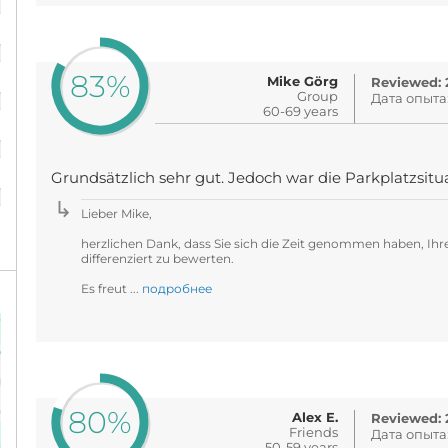
%
83%
Mike Görg
%
Reviewed: 2
Group
Дата опыта
60-69 years
%
Grundsätzlich sehr gut. Jedoch war die Parkplatzsit
%
Lieber Mike,
herzlichen Dank, dass Sie sich die Zeit genommen haben, Ihre
differenziert zu bewerten.
Es freut ...
подробнее
80%
Alex E.
Reviewed: 2
Friends
Дата опыта
50-59 years