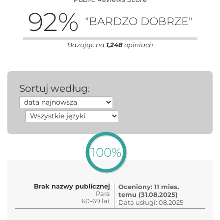
92
%
"BARDZO DOBRZE"
Bazując na
1,248
opiniach
Sortuj według
:
100%
Brak nazwy publicznej
Oceniony: 11 mies.
Para
temu (31.08.2025)
60-69 lat
Data usługi: 08.2025