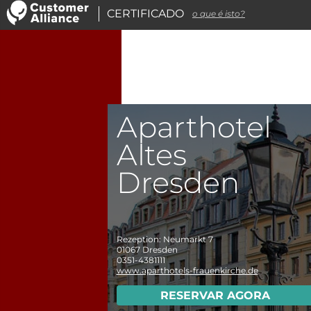
CERTIFICADO
o que é isto?
Aparthotel
Altes
Dresden
Rezeption: Neumarkt 7
01067
Dresden
0351-4381111
www.aparthotels-frauenkirche.de
RESERVAR AGORA