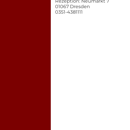
Rezeption: Neumarkt 7
01067 Dresden
0351-4381111