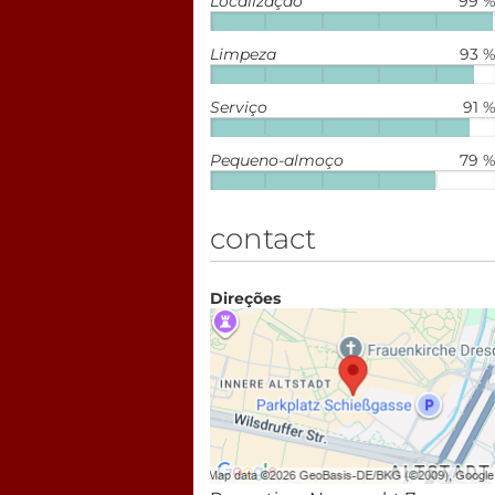
Localização
99 
Limpeza
93 
Serviço
91 
Pequeno-almoço
79 
contact
Direções