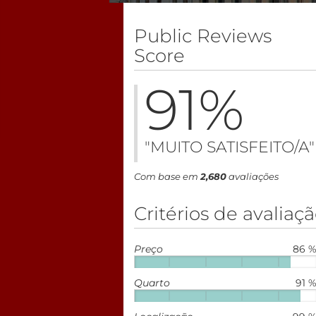
Public Reviews
Score
91
%
"MUITO SATISFEITO/A"
Com base em
2,680
avaliações
Critérios de avaliaç
Preço
86 
Quarto
91 