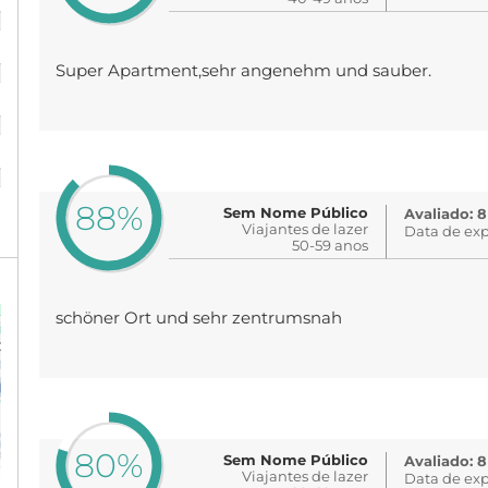
%
%
Super Apartment,sehr angenehm und sauber.
%
%
88%
Sem Nome Público
Avaliado: 8
Viajantes de lazer
Data de exp
50-59 anos
schöner Ort und sehr zentrumsnah
80%
Sem Nome Público
Avaliado: 8
Viajantes de lazer
Data de exp