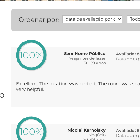
Ordenar por
:
100%
Sem Nome Público
Avaliado: 8
Viajantes de lazer
Data de exp
50-59 anos
Excellent. The location was perfect. The room was spa
very helpful.
ão
%
%
100%
Nicolai Karnolsky
Avaliado: 8
Negócio
Data de exp
40-49 anos