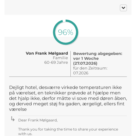
96%
Von Frank Mølgaard
Bewertung abgegeben:
Familie
vor 1 Woche
60-69 Jahre
(27.07.2026)
für den Zeitraum:
07.2026
Dejligt hotel, desværre virkede temperaturen ikke
på værelset, en teknikker prøvede at hjælpe men
det hjalp ikke, derfor måtte vi sove med døren åben,
og derved meget støj fra gaden, ærgeligt, ellers fint
værelse
Dear Frank Mølgaard,
Thank you for taking the time to share your experience
with us.