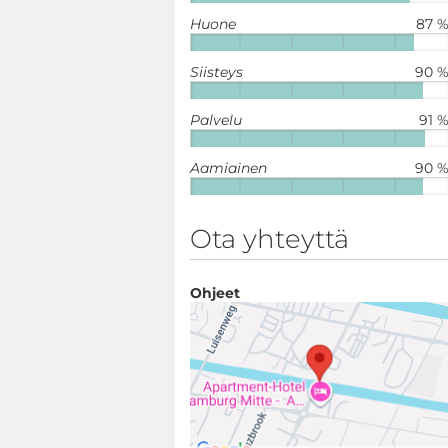
Huone
87 
Siisteys
90 
Palvelu
91 
Aamiainen
90 
Ota yhteyttä
Ohjeet