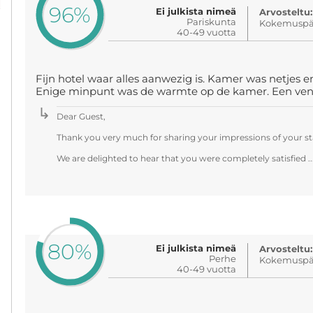
96%
Ei julkista nimeä
Arvosteltu:
Pariskunta
Kokemuspäi
40-49 vuotta
Fijn hotel waar alles aanwezig is. Kamer was netjes
Enige minpunt was de warmte op de kamer. Een venti
Dear Guest,
Thank you very much for sharing your impressions of your st
We are delighted to hear that you were completely satisfied ..
80%
Ei julkista nimeä
Arvosteltu:
Perhe
Kokemuspäi
40-49 vuotta