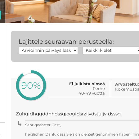
Lajittele seuraavan perusteella
:
90%
Ei julkista nimeä
Arvosteltu:
Perhe
Kokemuspäi
40-49 vuotta
Zuhgfdhggddhhdssgjooufdsrzijvdstujjvfdsssg
Sehr geehrter Gast,
%
herzlichen Dank, dass Sie sich die Zeit genommen haben, Ihr