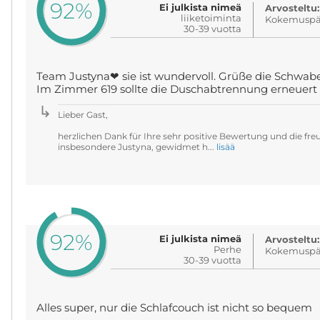
92%
Ei julkista nimeä
Arvosteltu:
liiketoiminta
Kokemuspäi
30-39 vuotta
Team Justyna❤ sie ist wundervoll. Grüße die Schwab
Im Zimmer 619 sollte die Duschabtrennung erneuert
Lieber Gast,
herzlichen Dank für Ihre sehr positive Bewertung und die fr
insbesondere Justyna, gewidmet h...
lisää
92%
Ei julkista nimeä
Arvosteltu:
Perhe
Kokemuspäi
30-39 vuotta
Alles super, nur die Schlafcouch ist nicht so bequem