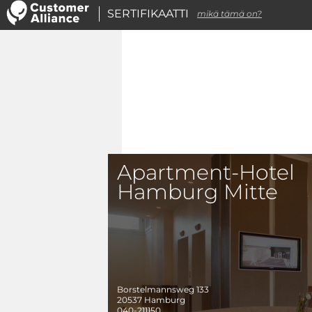
SERTIFIKAATTI
mikä tämä on?
Apartment-Hotel
Hamburg Mitte
Borstelmannsweg 133
20537
Hamburg
040-211150