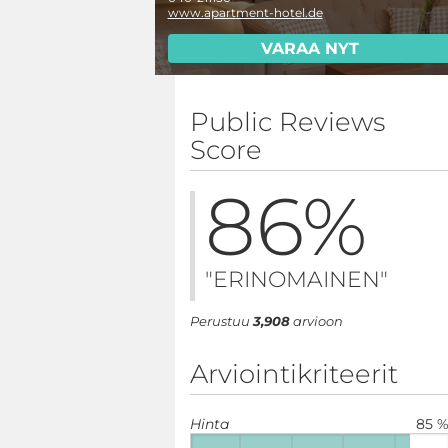
www.apartment-hotel.de
VARAA NYT
Public Reviews
Score
86
%
"ERINOMAINEN"
Perustuu
3,908
arvioon
Arviointikriteerit
Hinta
85 