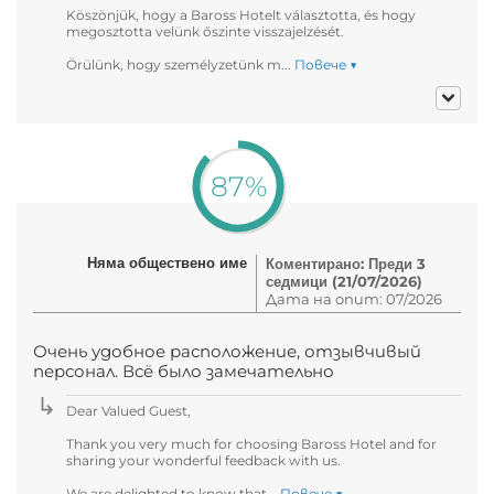
Köszönjük, hogy a Baross Hotelt választotta, és hogy
megosztotta velünk őszinte visszajelzését.
Örülünk, hogy személyzetünk m...
Повече ▼
87%
Няма обществено име
Коментирано: Преди 3
седмици (21/07/2026)
Дата на опит: 07/2026
Очень удобное расположение, отзывчивый
персонал. Всё было замечательно
Dear Valued Guest,
Thank you very much for choosing Baross Hotel and for
sharing your wonderful feedback with us.
We are delighted to know that...
Повече ▼