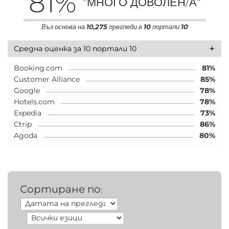
81
%
"МНОГО ДОВОЛЕН/А"
Въз основа на
10,275
прегледи в
10
портали
10
+
Средна оценка за 10 портали 10
Booking.com
81%
Customer Alliance
85%
Google
78%
Hotels.com
78%
Expedia
73%
Ctrip
86%
Agoda
80%
Сортиране по
: