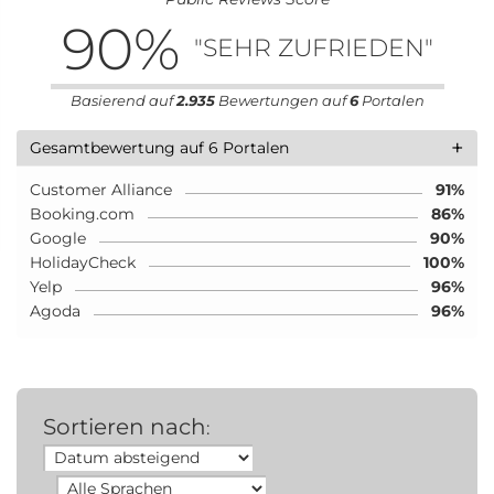
90
%
"SEHR ZUFRIEDEN"
Basierend auf
2.935
Bewertungen auf
6
Portalen
+
Gesamtbewertung auf 6 Portalen
Customer Alliance
91%
Booking.com
86%
Google
90%
HolidayCheck
100%
Yelp
96%
Agoda
96%
Sortieren nach
: