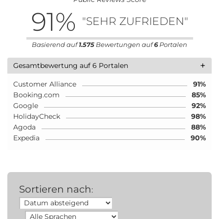
91
%
"SEHR ZUFRIEDEN"
Basierend auf
1.575
Bewertungen auf
6
Portalen
+
Gesamtbewertung auf 6 Portalen
Customer Alliance
91%
Booking.com
85%
Google
92%
HolidayCheck
98%
Agoda
88%
Expedia
90%
Sortieren nach
: