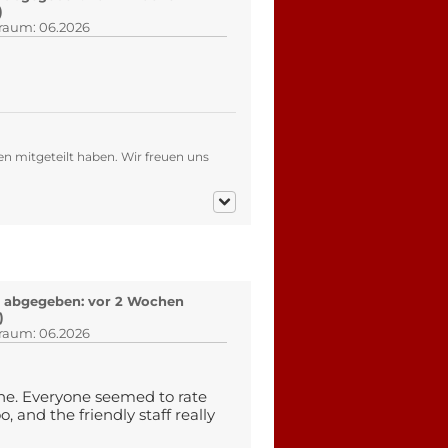
)
traum: 06.2026
en mitgeteilt haben. Wir freuen uns
 abgegeben: vor 2 Wochen
)
traum: 06.2026
une. Everyone seemed to rate
, and the friendly staff really