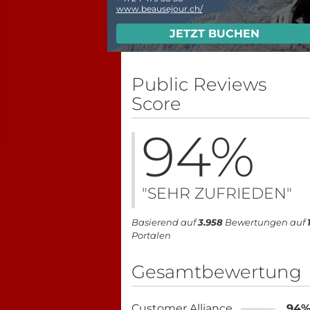
www.beausejour.ch/
JETZT BUCHEN
Public Reviews
Score
94
%
"SEHR ZUFRIEDEN"
Basierend auf
3.958
Bewertungen auf
Portalen
Gesamtbewertung
Customer Alliance
94