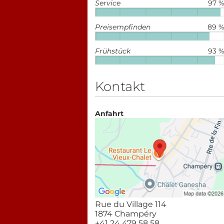
Service
97 
Preisempfinden
89 
Frühstück
93 
Kontakt
Anfahrt
Rue du Village 114
1874 Champéry
+41 24 479 58 58