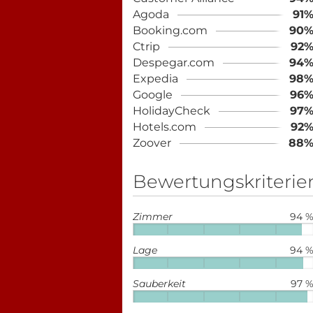
Agoda
91
Booking.com
90
Ctrip
92
Despegar.com
94
Expedia
98
Google
96
HolidayCheck
97
Hotels.com
92
Zoover
88
Bewertungskriterie
Zimmer
94 
Lage
94 
Sauberkeit
97 