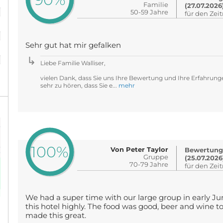
%
Familie
(27.07.2026
50-59 Jahre
für den Zei
%
Sehr gut hat mir gefalken
%
Liebe Familie Walliser,
vielen Dank, dass Sie uns Ihre Bewertung und Ihre Erfahrung
sehr zu hören, dass Sie e...
mehr
100%
Von Peter Taylor
Bewertung
Gruppe
(25.07.2026
70-79 Jahre
für den Zei
We had a super time with our large group in early J
this hotel highly. The food was good, beer and wine too
made this great.