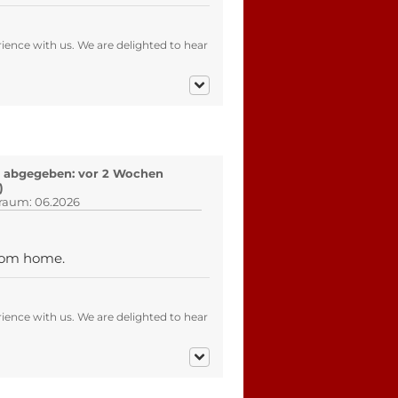
ence with us. We are delighted to hear
 abgegeben: vor 2 Wochen
)
traum: 06.2026
 from home.
ence with us. We are delighted to hear