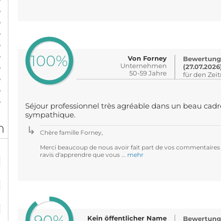
%
%
%
%
%
100%
Von Forney
Bewertung
Unternehmen
%
(27.07.2026
50-59 Jahre
für den Zei
%
%
%
Séjour professionnel très agréable dans un beau cadre
sympathique.
n
Chère famille Forney,
Merci beaucoup de nous avoir fait part de vos commentaires
%
ravis d'apprendre que vous ...
mehr
%
%
90%
Kein öffentlicher Name
Bewertung