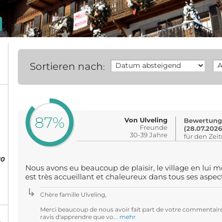
Sortieren nach
:
87%
Von Ulveling
Bewertung
Freunde
(28.07.2026
30-39 Jahre
für den Zei
10
Nous avons eu beaucoup de plaisir, le village en lui m
est très accueillant et chaleureux dans tous ses aspect
Chère famille Ulveling,
Merci beaucoup de nous avoir fait part de votre commentair
ravis d'apprendre que vo...
mehr
%