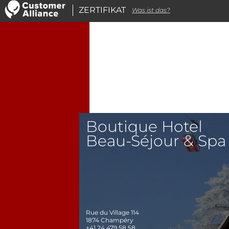
ZERTIFIKAT
Was ist das?
Boutique Hotel
Beau-Séjour & Spa
Rue du Village 114
1874
Champéry
+41 24 479 58 58