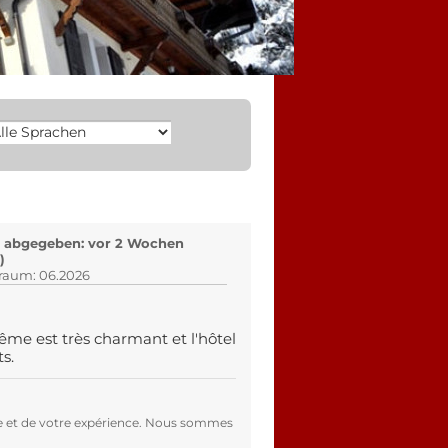
 abgegeben: vor 2 Wochen
)
traum: 06.2026
ême est très charmant et l'hôtel
s.
e et de votre expérience. Nous sommes