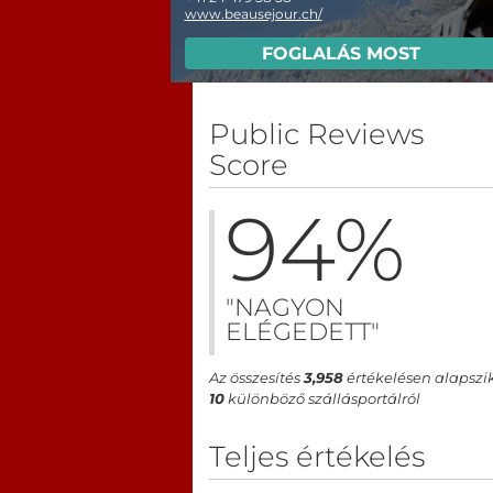
www.beausejour.ch/
FOGLALÁS MOST
Public Reviews
Score
94
%
"NAGYON
ELÉGEDETT"
Az összesítés
3,958
értékelésen alapszik
10
különböző szállásportálról
Teljes értékelés