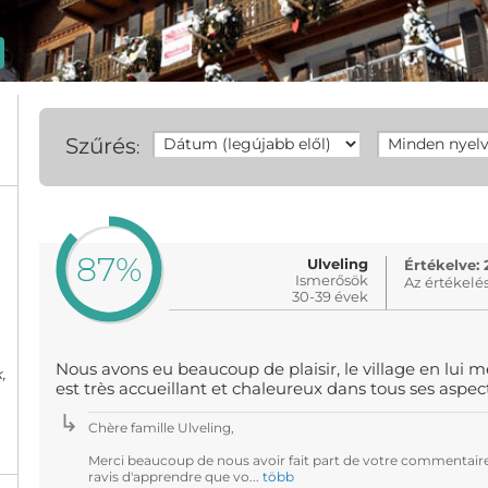
Szűrés
:
87%
Ulveling
Értékelve: 
Ismerősök
Az értékelé
30-39 évek
Nous avons eu beaucoup de plaisir, le village en lui m
,
est très accueillant et chaleureux dans tous ses aspect
Chère famille Ulveling,
Merci beaucoup de nous avoir fait part de votre commentair
ravis d'apprendre que vo...
több