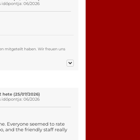
s időpontja: 06/2026
en mitgeteilt haben. Wir freuen uns
2 hete (25/07/2026)
s időpontja: 06/2026
une. Everyone seemed to rate
, and the friendly staff really