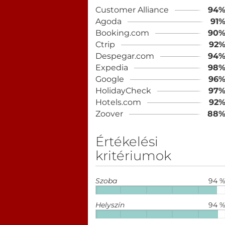
Customer Alliance
94
Agoda
91
Booking.com
90
Ctrip
92
Despegar.com
94
Expedia
98
Google
96
HolidayCheck
97
Hotels.com
92
Zoover
88
Értékelési
kritériumok
Szoba
94 
Helyszín
94 