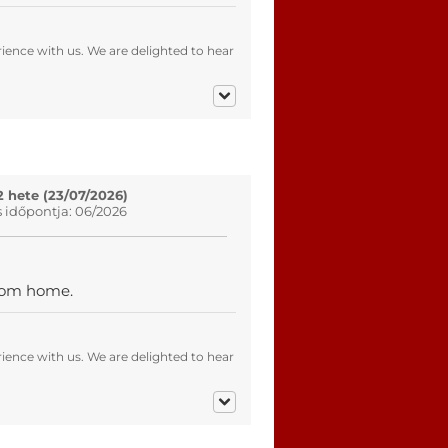
ence with us. We are delighted to hear
2 hete (23/07/2026)
s időpontja: 06/2026
 from home.
ence with us. We are delighted to hear