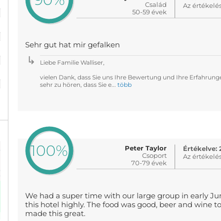
%
Család
Az értékelé
50-59 évek
%
Sehr gut hat mir gefalken
%
Liebe Familie Walliser,
%
vielen Dank, dass Sie uns Ihre Bewertung und Ihre Erfahrung
sehr zu hören, dass Sie e...
több
100%
Peter Taylor
Értékelve: 
Csoport
Az értékelé
70-79 évek
We had a super time with our large group in early J
this hotel highly. The food was good, beer and wine too
made this great.