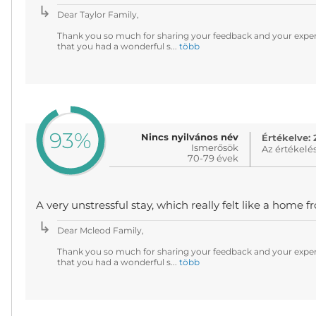
Dear Taylor Family,
Thank you so much for sharing your feedback and your experi
that you had a wonderful s...
több
93%
Nincs nyilvános név
Értékelve: 
Ismerősök
Az értékelé
70-79 évek
A very unstressful stay, which really felt like a home
Dear Mcleod Family,
Thank you so much for sharing your feedback and your experi
that you had a wonderful s...
több