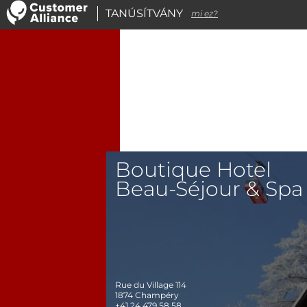
TANÚSÍTVÁNY
mi ez?
Boutique Hotel
Beau-Séjour & Spa
Rue du Village 114
1874
Champéry
+41 24 479 58 58