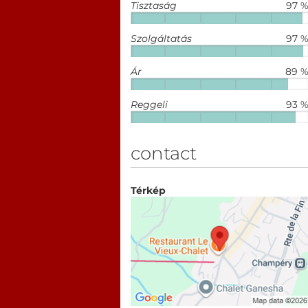
Tisztaság
97 
Szolgáltatás
97 
Ár
89 
Reggeli
93 
contact
Térkép