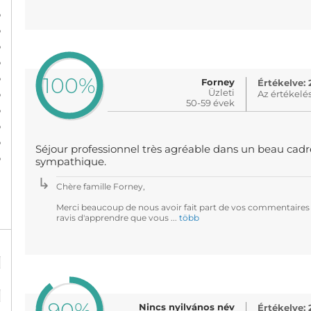
%
%
%
%
%
100%
Forney
Értékelve: 
%
Üzleti
Az értékelé
50-59 évek
%
%
%
Séjour professionnel très agréable dans un beau cadre
%
sympathique.
Chère famille Forney,
Merci beaucoup de nous avoir fait part de vos commentaires
ravis d'apprendre que vous ...
több
%
%
90%
Nincs nyilvános név
Értékelve: 