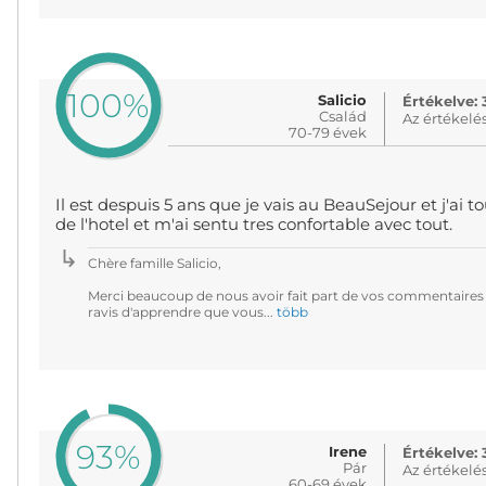
100%
Salicio
Értékelve: 
Család
Az értékelé
70-79 évek
Il est despuis 5 ans que je vais au BeauSejour et j'ai
de l'hotel et m'ai sentu tres confortable avec tout.
Chère famille Salicio,
Merci beaucoup de nous avoir fait part de vos commentaires
ravis d'apprendre que vous...
több
93%
Irene
Értékelve: 
Pár
Az értékelé
60-69 évek