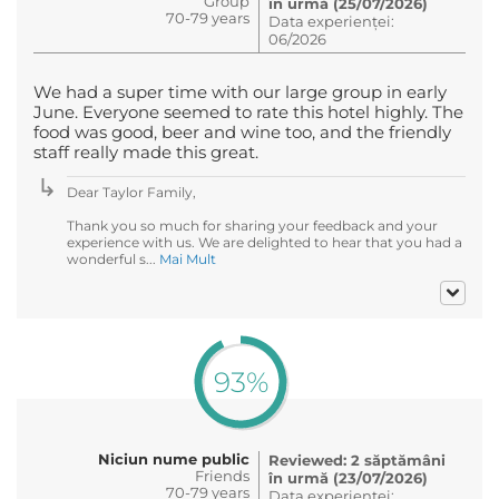
Group
în urmă (25/07/2026)
70-79 years
Data experienței:
06/2026
We had a super time with our large group in early
June. Everyone seemed to rate this hotel highly. The
food was good, beer and wine too, and the friendly
staff really made this great.
Dear Taylor Family,
Thank you so much for sharing your feedback and your
experience with us. We are delighted to hear that you had a
wonderful s...
Mai Mult
93%
Niciun nume public
Reviewed: 2 săptămâni
Friends
în urmă (23/07/2026)
70-79 years
Data experienței: