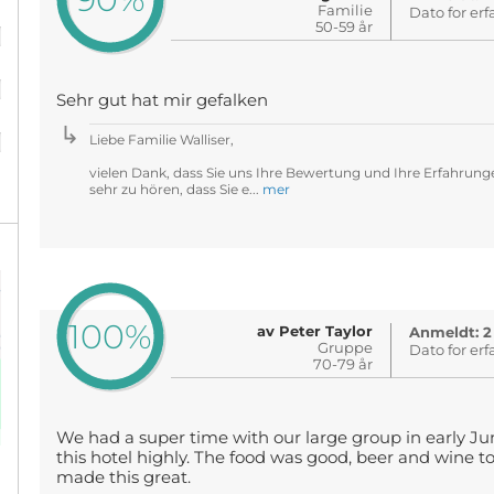
Familie
Dato for erf
%
50-59 år
%
Sehr gut hat mir gefalken
%
Liebe Familie Walliser,
vielen Dank, dass Sie uns Ihre Bewertung und Ihre Erfahrung
sehr zu hören, dass Sie e...
mer
100%
av Peter Taylor
Anmeldt: 2
Gruppe
Dato for erf
70-79 år
We had a super time with our large group in early J
this hotel highly. The food was good, beer and wine too
made this great.