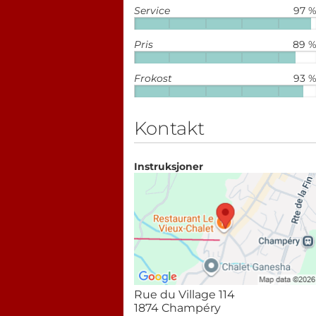
Service
97 
Pris
89 
Frokost
93 
Kontakt
Instruksjoner
Rue du Village 114
1874 Champéry