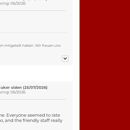
aring: 06/2026
en mitgeteilt haben. Wir freuen uns
 uker siden (25/07/2026)
aring: 06/2026
une. Everyone seemed to rate
, and the friendly staff really