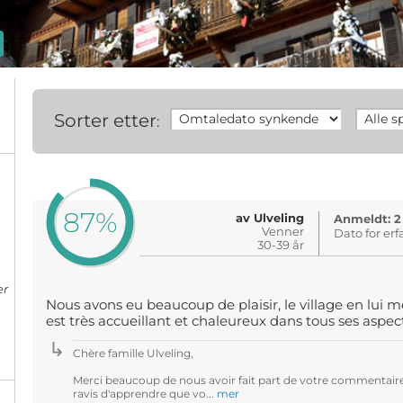
Sorter etter
:
87%
av Ulveling
Anmeldt: 2
Venner
Dato for erf
30-39 år
er
Nous avons eu beaucoup de plaisir, le village en lui m
est très accueillant et chaleureux dans tous ses aspect
Chère famille Ulveling,
Merci beaucoup de nous avoir fait part de votre commentair
ravis d'apprendre que vo...
mer