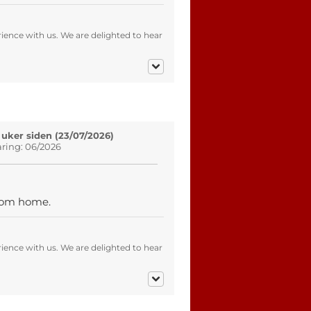
ence with us. We are delighted to hear
 uker siden (23/07/2026)
aring: 06/2026
 from home.
ence with us. We are delighted to hear