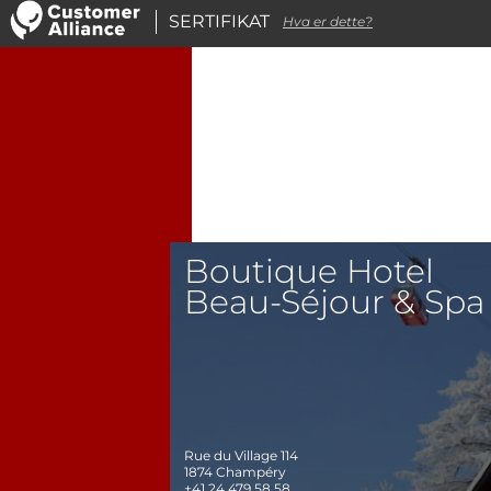
SERTIFIKAT
Hva er dette?
Boutique Hotel
Beau-Séjour & Spa
Rue du Village 114
1874
Champéry
+41 24 479 58 58