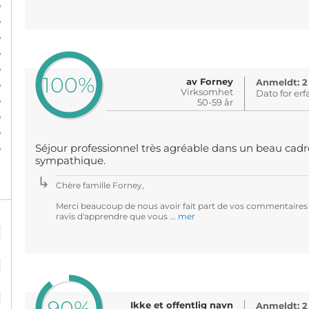
%
%
%
%
%
100%
av Forney
Anmeldt: 2
%
Virksomhet
Dato for erf
%
50-59 år
%
%
%
Séjour professionnel très agréable dans un beau cadre
sympathique.
Chère famille Forney,
Merci beaucoup de nous avoir fait part de vos commentaires
ravis d'apprendre que vous ...
mer
%
%
%
90%
Ikke et offentlig navn
Anmeldt: 2