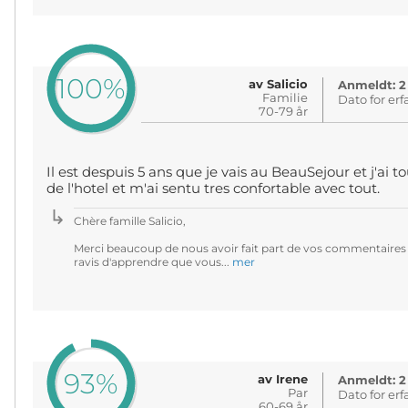
100%
av Salicio
Anmeldt: 2
Familie
Dato for erf
70-79 år
Il est despuis 5 ans que je vais au BeauSejour et j'ai
de l'hotel et m'ai sentu tres confortable avec tout.
Chère famille Salicio,
Merci beaucoup de nous avoir fait part de vos commentaires
ravis d'apprendre que vous...
mer
93%
av Irene
Anmeldt: 2
Par
Dato for erf
60-69 år