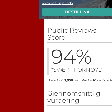
www.beausejour.ch/
BESTILL NÅ
Public Reviews
Score
94
%
"SVÆRT FORNØYD"
Basert på
3,958
omtaler for
10
nettsted
Gjennomsnittlig
vurdering