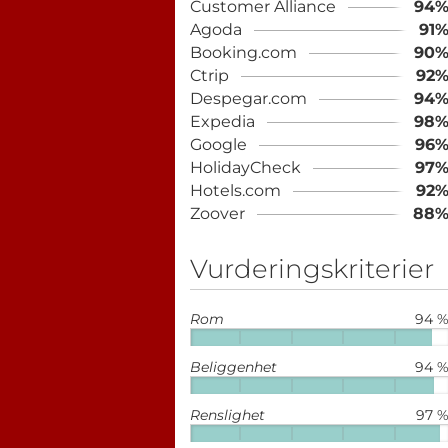
Customer Alliance
94
Agoda
91
Booking.com
90
Ctrip
92
Despegar.com
94
Expedia
98
Google
96
HolidayCheck
97
Hotels.com
92
Zoover
88
Vurderingskriterier
Rom
94 
Beliggenhet
94 
Renslighet
97 