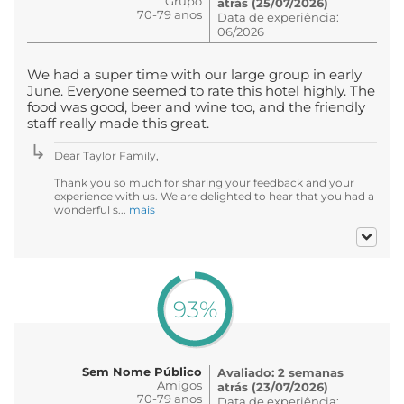
Grupo
atrás (25/07/2026)
70-79 anos
Data de experiência:
06/2026
We had a super time with our large group in early
June. Everyone seemed to rate this hotel highly. The
food was good, beer and wine too, and the friendly
staff really made this great.
Dear Taylor Family,
Thank you so much for sharing your feedback and your
experience with us. We are delighted to hear that you had a
wonderful s...
mais
93%
Sem Nome Público
Avaliado: 2 semanas
Amigos
atrás (23/07/2026)
70-79 anos
Data de experiência: