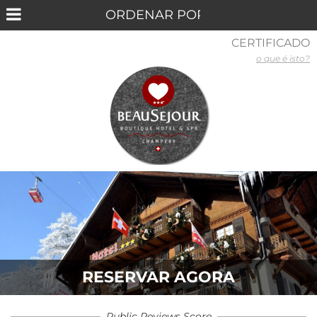
CERTIFICADO
o que é isto?
RESERVAR AGORA
Public Reviews Score