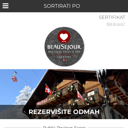
SERTIFIKAT
šta je ovo?
REZERVIŠITE ODMAH
Public Reviews Score