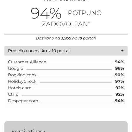
94
%
"POTPUNO
ZADOVOLJAN"
Bazirano na
3,959
no
10
portali
+
Prosečna ocena kroz 10 portali
Customer Alliance
94%
Google
96%
Booking.com
90%
HolidayCheck
97%
Hotels.com
92%
Ctrip
92%
Despegar.com
94%
Sortirati po