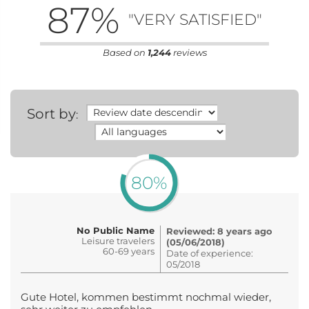
87
%
"VERY SATISFIED"
Based on
1,244
reviews
Sort by
:
80%
No Public Name
Reviewed: 8 years ago
Leisure travelers
(05/06/2018)
60-69 years
Date of experience:
05/2018
Gute Hotel, kommen bestimmt nochmal wieder,