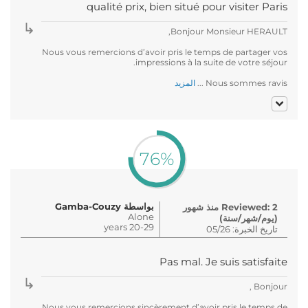
qualité prix, bien situé pour visiter Paris
Bonjour Monsieur HERAULT,
Nous vous remercions d’avoir pris le temps de partager vos
impressions à la suite de votre séjour.
Nous sommes ravis ...
المزيد
76%
بواسطة Gamba-Couzy
Reviewed: 2 منذ شهور
Alone
(يوم/شهر/سنة)
20-29 years
تاريخ الخبرة: 05/26
Pas mal. Je suis satisfaite
Bonjour ,
Nous vous remercions sincèrement d’avoir pris le temps de