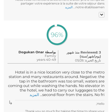
partager votre expérience à la suite de votre séjour dans
notre établissemen...
المزيد
96%
بواسطة Dogukan Onar
Reviewed: 3 منذ شهور
Family
(يوم/شهر/سنة)
40-49 years
تاريخ الخبرة: 05/26
Hotel is in a nice location very close to the metro
station and many restaurants around. Negative: the
tap in the bathroom was too small, waters are
coming out while washing the hands. No elevator in
the hotel, we had to carry our luggages to the
second floor from the stairs. No fri...
المزيد
Hello,
Thank you so much for taking the time to share your