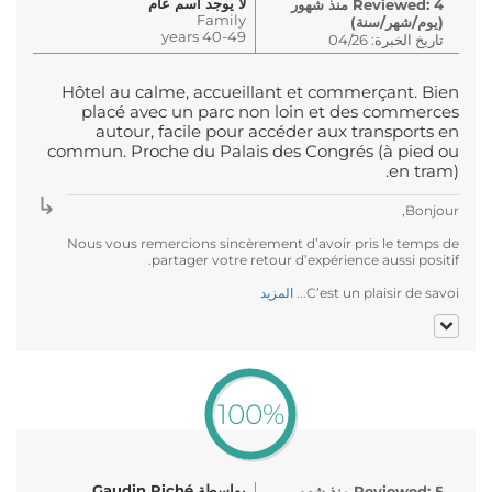
لا يوجد اسم عام
Reviewed: 4 منذ شهور
Family
(يوم/شهر/سنة)
40-49 years
تاريخ الخبرة: 04/26
Hôtel au calme, accueillant et commerçant. Bien
placé avec un parc non loin et des commerces
autour, facile pour accéder aux transports en
commun. Proche du Palais des Congrés (à pied ou
en tram).
Bonjour,
Nous vous remercions sincèrement d’avoir pris le temps de
partager votre retour d’expérience aussi positif.
C’est un plaisir de savoi...
المزيد
100%
بواسطة Gaudin Riché
Reviewed: 5 منذ شهور