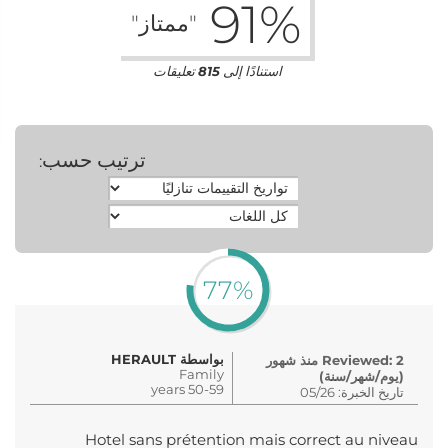
91
%
"ممتاز"
استنادًا إلى
815
تعليقات
ترتيب حسب
:
77%
بواسطة HERAULT
Reviewed: 2 منذ شهور
Family
(يوم/شهر/سنة)
50-59 years
تاريخ الخبرة: 05/26
Hotel sans prétention mais correct au niveau