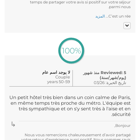
temps de partager votre avis si positif sur votre séjour
parmi nous.
C’est un rée...
المزيد
100%
لا يوجد اسم عام
Reviewed: 5 منذ شهور
Couple
(يوم/شهر/سنة)
50-59 years
تاريخ الخبرة: 03/26
Un petit hôtel très bien dans un coin calme de Paris,
en même temps très proche du métro. L'équipe est
très sympathique et on s'y sent très à l'aise et en
sécurité.
Bonjour,
Nous vous remercions chaleureusement d’avoir partagé
votre retour d’expérience aussi positif. Nous sommes ravis