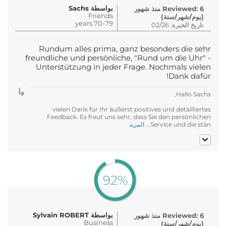
بواسطة Sachs
Reviewed: 6 منذ شهور
Friends
(يوم/شهر/سنة)
70-79 years
تاريخ الخبرة: 02/26
Rundum alles prima, ganz besonders die sehr
freundliche und persönliche, "Rund um die Uhr" -
Unterstützung in jeder Frage. Nochmals vielen
Dank dafür!
Hallo Sachs,
vielen Dank für Ihr äußerst positives und detailliertes
Feedback. Es freut uns sehr, dass Sie den persönlichen
Service und die stän...
المزيد
92%
بواسطة Sylvain ROBERT
Reviewed: 6 منذ شهور
Business
(يوم/شهر/سنة)