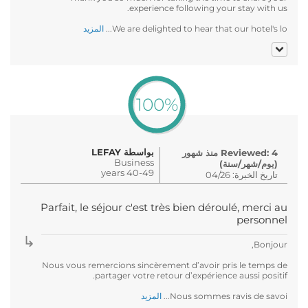
experience following your stay with us.
We are delighted to hear that our hotel's lo...
المزيد
100%
بواسطة LEFAY
Reviewed: 4 منذ شهور
Business
(يوم/شهر/سنة)
40-49 years
تاريخ الخبرة: 04/26
Parfait, le séjour c'est très bien déroulé, merci au
personnel
Bonjour,
Nous vous remercions sincèrement d’avoir pris le temps de
partager votre retour d’expérience aussi positif.
Nous sommes ravis de savoi...
المزيد