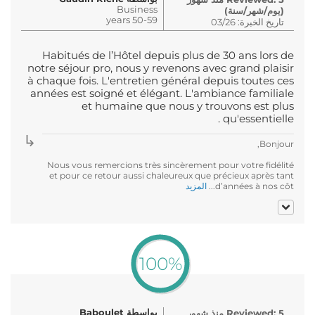
Business
(يوم/شهر/سنة)
50-59 years
تاريخ الخبرة: 03/26
Habitués de l’Hôtel depuis plus de 30 ans lors de
notre séjour pro, nous y revenons avec grand plaisir
à chaque fois. L'entretien général depuis toutes ces
années est soigné et élégant. L'ambiance familiale
et humaine que nous y trouvons est plus
qu'essentielle .
Bonjour,
Nous vous remercions très sincèrement pour votre fidélité
et pour ce retour aussi chaleureux que précieux après tant
d’années à nos côt...
المزيد
100%
بواسطة Baboulet
Reviewed: 5 منذ شهور