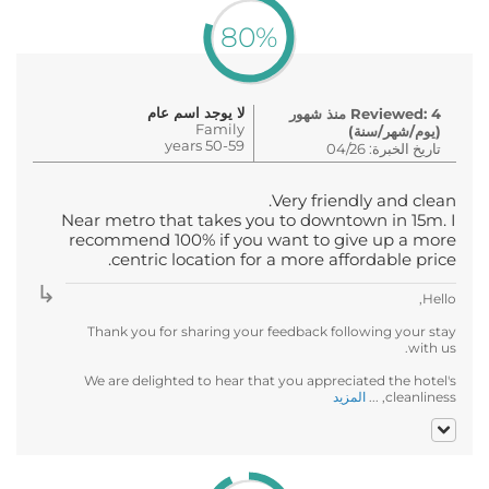
80%
لا يوجد اسم عام
Reviewed: 4 منذ شهور
Family
(يوم/شهر/سنة)
50-59 years
تاريخ الخبرة: 04/26
Very friendly and clean.
Near metro that takes you to downtown in 15m. I
recommend 100% if you want to give up a more
centric location for a more affordable price.
Hello,
Thank you for sharing your feedback following your stay
with us.
We are delighted to hear that you appreciated the hotel's
cleanliness, ...
المزيد