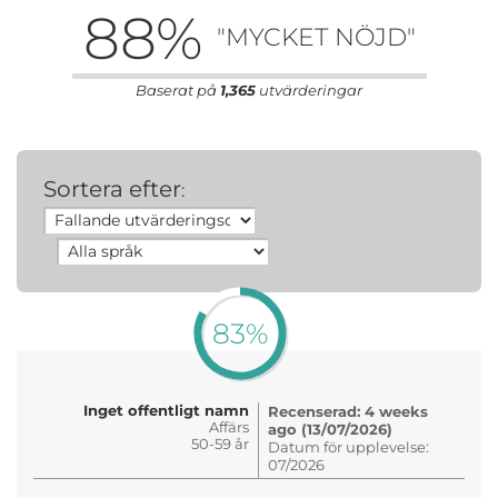
88
%
"MYCKET NÖJD"
Baserat på
1,365
utvärderingar
Sortera efter
:
83%
Inget offentligt namn
Recenserad: 4 weeks
Affärs
ago (13/07/2026)
50-59 år
Datum för upplevelse:
07/2026