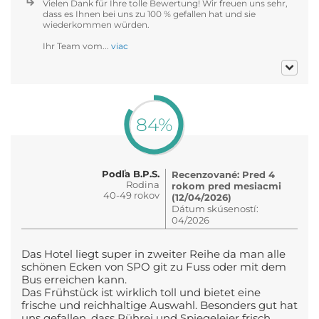
Vielen Dank für Ihre tolle Bewertung! Wir freuen uns sehr,
dass es Ihnen bei uns zu 100 % gefallen hat und sie
wiederkommen würden.
Ihr Team vom...
viac
84%
Podľa B.P.S.
Recenzované: Pred 4
Rodina
rokom pred mesiacmi
40-49 rokov
(12/04/2026)
Dátum skúseností:
04/2026
Das Hotel liegt super in zweiter Reihe da man alle
schönen Ecken von SPO git zu Fuss oder mit dem
Bus erreichen kann.
Das Frühstück ist wirklich toll und bietet eine
frische und reichhaltige Auswahl. Besonders gut hat
uns gefallen, dass Rührei und Spiegeleier frisch