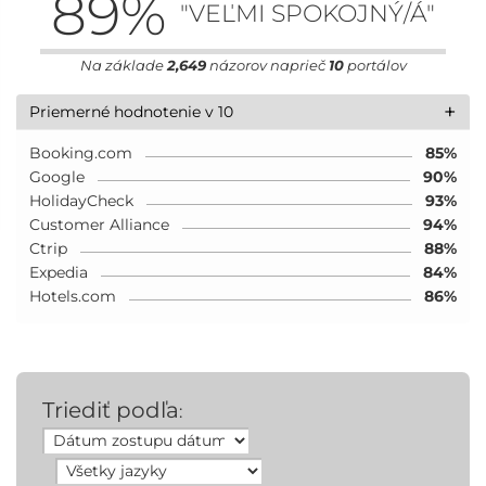
89
%
"VEĽMI SPOKOJNÝ/Á"
Na základe
2,649
názorov naprieč
10
portálov
+
Priemerné hodnotenie v 10
Booking.com
85%
Google
90%
HolidayCheck
93%
Customer Alliance
94%
Ctrip
88%
Expedia
84%
Hotels.com
86%
Triediť podľa
: