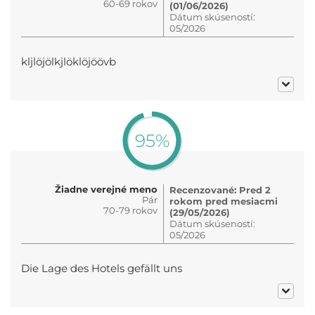
60-69 rokov
(01/06/2026)
Dátum skúseností:
05/2026
kljlöjölkjlöklöjöövb
95%
Žiadne verejné meno
Recenzované: Pred 2
Pár
rokom pred mesiacmi
70-79 rokov
(29/05/2026)
Dátum skúseností:
05/2026
Die Lage des Hotels gefällt uns