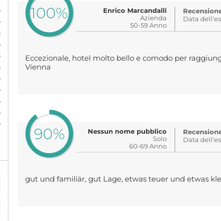
100%
%
Enrico Marcandalli
Recensione 
Azienda
Data dell'e
%
50-59 Anno
%
%
%
Eccezionale, hotel molto bello e comodo per raggiunger
%
Vienna
%
%
%
%
%
90%
Nessun nome pubblico
Recensione 
Solo
Data dell'e
60-69 Anno
%
gut und familiär, gut Lage, etwas teuer und etwas kle
%