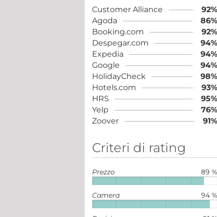
Customer Alliance
92
Agoda
86
Booking.com
92
Despegar.com
94
Expedia
94
Google
94
HolidayCheck
98
Hotels.com
93
HRS
95
Yelp
76
Zoover
91
Criteri di rating
Prezzo
89 
Camera
94 