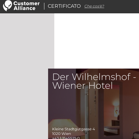
CERTIFICATO
Che cos'è?
Der Wilhelmshof -
Wiener Hotel
Kleine Stadtgutgasse 4
1020
Wien
+43 1 2145521-0