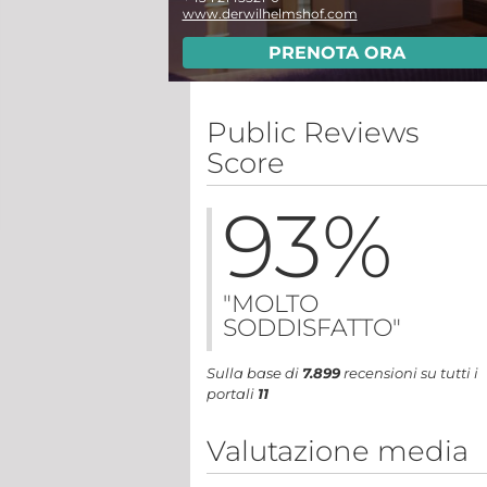
www.derwilhelmshof.com
PRENOTA ORA
Public Reviews
Score
93
%
"MOLTO
SODDISFATTO"
Sulla base di
7.899
recensioni su tutti i
portali
11
Valutazione media