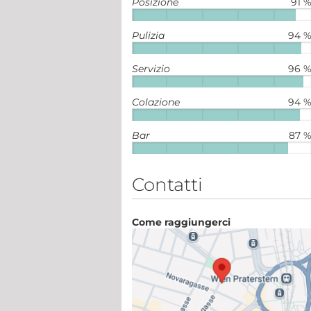
Posizione
91 
Pulizia
94 
Servizio
96 
Colazione
94 
Bar
87 
Contatti
Come raggiungerci