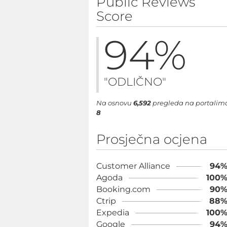
Public Reviews
Score
94
%
"ODLIČNO"
Na osnovu
6,592
pregleda na portalim
8
Prosječna ocjena
Customer Alliance
94
Agoda
100
Booking.com
90
Ctrip
88
Expedia
100
Google
94