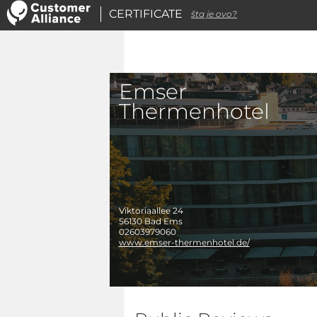
CERTIFICATE
šta je ovo?
Emser
Thermenhotel
Viktoriaallee 24
56130
Bad Ems
02603979060
www.emser-thermenhotel.de/