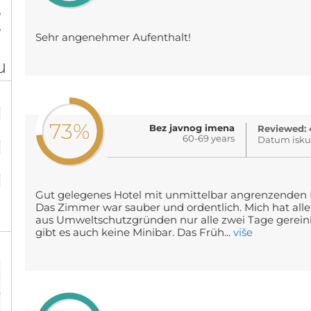
%
%
Sehr angenehmer Aufenthalt!
u
%
73%
Bez javnog imena
Reviewed: 
%
60-69 years
Datum isku
%
Gut gelegenes Hotel mit unmittelbar angrenzenden Pa
Das Zimmer war sauber und ordentlich. Mich hat allerd
aus Umweltschutzgründen nur alle zwei Tage gerein
gibt es auch keine Minibar. Das Früh...
više