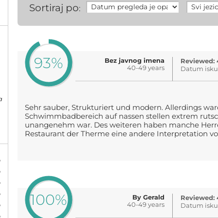
Sortiraj po
:
93%
Bez javnog imena
Reviewed: 
40-49 years
Datum isku
a
Sehr sauber, Strukturiert und modern. Allerdings wa
Schwimmbadbereich auf nassen stellen extrem rutsch
unangenehm war. Des weiteren haben manche Her
Restaurant der Therme eine andere Interpretation vo
%
%
%
%
100%
By Gerald
Reviewed: 
%
40-49 years
Datum iskus
%