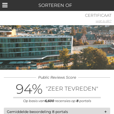
CERTIFICAAT
wat is dit?
Public Reviews Score
94
%
"ZEER TEVREDEN"
Op basis van
6,600
recensies op
8
portals
+
Gemiddelde beoordeling 8 portals