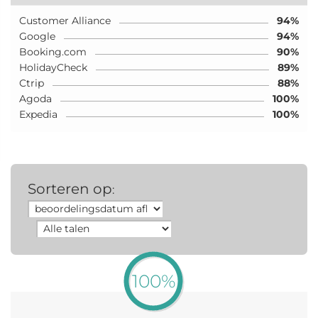
Customer Alliance
94%
Google
94%
Booking.com
90%
HolidayCheck
89%
Ctrip
88%
Agoda
100%
Expedia
100%
Sorteren op
:
100%