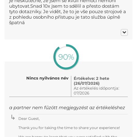
je neskutečné, že jsem se kvůli nemoci nemohl
ubytovat.Snad 10x jsem to sdělil a přesto dostám
tyto dotazníky. Je vidět, že to je vše pouze strojové a
z pohledu osobního přístupu je tato služba úplně
špatná
90%
Nincs nyilvános név
Értékelve: 2 hete
(26/07/2026)
Az értékelés időpontja:
07/2026
a partner nem fűzött megjegyzést az értékeléshez
Dear Guest,
Thank you for taking the time to share your experience!
We are happy to learn that you were satisfied with the