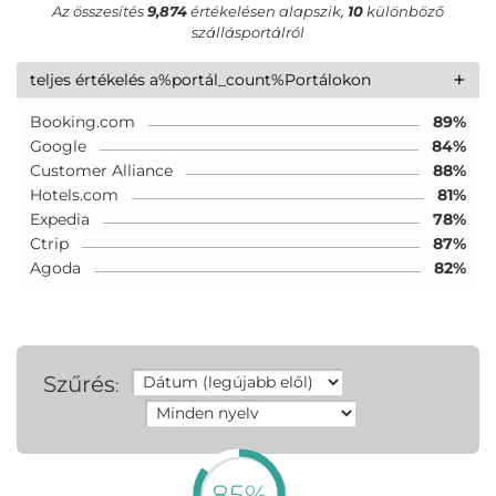
Az összesítés
9,874
értékelésen alapszik,
10
különböző
szállásportálról
+
teljes értékelés a%portál_count%Portálokon
Booking.com
89%
Google
84%
Customer Alliance
88%
Hotels.com
81%
Expedia
78%
Ctrip
87%
Agoda
82%
Szűrés
:
85%