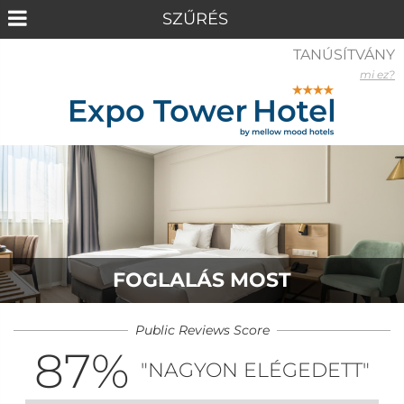
TANÚSÍTVÁNY
mi ez?
FOGLALÁS MOST
Public Reviews Score
87
%
"NAGYON ELÉGEDETT"