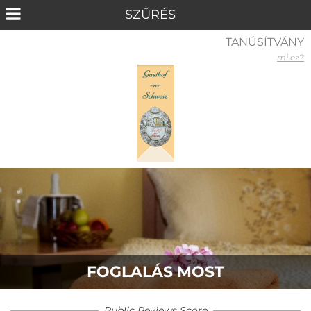
TANÚSÍTVÁNY
mi ez?
FOGLALÁS MOST
Public Reviews Score