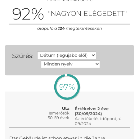
92
%
"NAGYON ELÉGEDETT"
alapuló a
124
megtekíntéseken
Szűrés
:
97%
Uta
Értékelve: 2 éve
Ismerősök
(30/09/2024)
50-59 évek
Az értékelés időpontja:
09/2024
Das Gebäude ist schon etwas in die Jahre