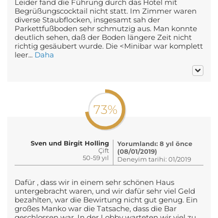
Leider fand die Führung durch das Hotel mit
Begrüßungscocktail nicht statt. Im Zimmer waren
diverse Staubflocken, insgesamt sah der
Parkettfußboden sehr schmutzig aus. Man konnte
deutlich sehen, daß der Boden längere Zeit nicht
richtig gesäubert wurde. Die <Minibar war komplett
leer...
Daha
73%
Sven und Birgit Holling
Yorumlandı: 8 yıl önce
Çift
(08/01/2019)
50-59 yıl
Deneyim tarihi: 01/2019
Dafür , dass wir in einem sehr schönen Haus
untergebracht waren, und wir dafür sehr viel Geld
bezahlten, war die Bewirtung nicht gut genug. Ein
großes Manko war die Tatsache, dass die Bar
geschlossen war. In der Lobby warteten wir viel zu