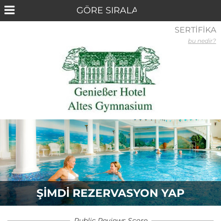
SERTİFİKA
bu nedir?
ŞIMDI REZERVASYON YAP
Public Reviews Score