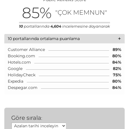
85
%
"ÇOK MEMNUN"
10
portallarında
4,604
incelemesine dayanarak
+
10 portallarında ortalama puanlama
Customer Alliance
89%
Booking.com
80%
Hotels.com
84%
Google
82%
HolidayCheck
75%
Expedia
80%
Despegar.com
84%
Göre sırala
: