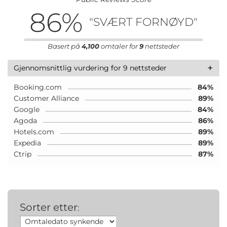
86
%
"SVÆRT FORNØYD"
Basert på
4,100
omtaler for
9
nettsteder
+
Gjennomsnittlig vurdering for 9 nettsteder
Booking.com
84%
Customer Alliance
89%
Google
84%
Agoda
86%
Hotels.com
89%
Expedia
89%
Ctrip
87%
Sorter etter
: