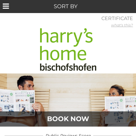
CERTIFICATE
what's this?
BOOK NOW
Public Reviews Score