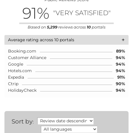
91
%
"VERY SATISFIED"
Based on
5,299
reviews across
10
portals
+
Average rating across 10 portals
Booking.com
89%
Customer Alliance
94%
Google
94%
Hotels.com
94%
Expedia
91%
Ctrip
90%
HolidayCheck
94%
Sort by
: