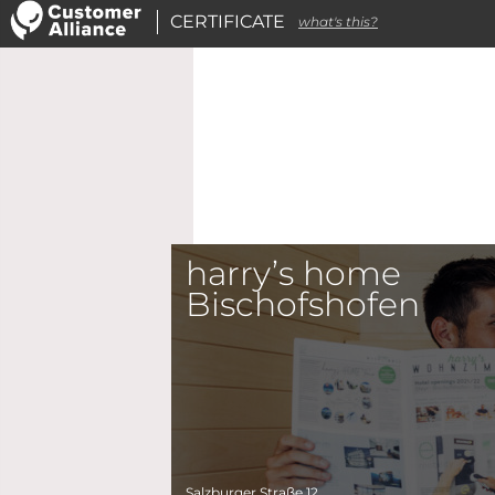
CERTIFICATE
what's this?
harry’s home
Bischofshofen
Salzburger Straße 12