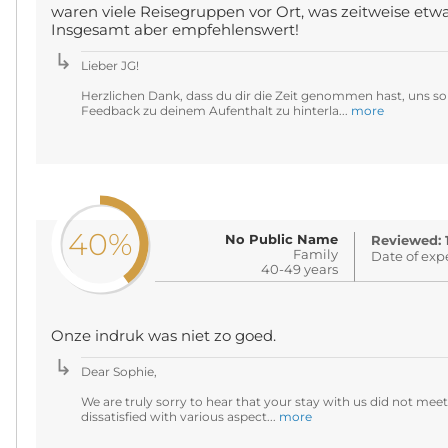
waren viele Reisegruppen vor Ort, was zeitweise etwa
Insgesamt aber empfehlenswert!
Lieber JG!
Herzlichen Dank, dass du dir die Zeit genommen hast, uns so 
Feedback zu deinem Aufenthalt zu hinterla...
more
40%
No Public Name
Reviewed: 
Family
Date of exp
40-49 years
Onze indruk was niet zo goed.
Dear Sophie,
We are truly sorry to hear that your stay with us did not me
dissatisfied with various aspect...
more