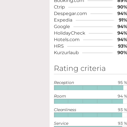
Booking.com
89
Ctrip
90
Despegar.com
94
Expedia
91
Google
94
HolidayCheck
94
Hotels.com
94
HRS
93
Kurzurlaub
90
Rating criteria
Reception
95 
Room
94 
Cleanliness
93 
Service
93 