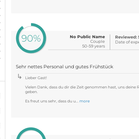
%
%
%
%
%
90%
%
No Public Name
Reviewed: 
Couple
Date of exp
%
50-59 years
%
%
Sehr nettes Personal und gutes Frühstück
Lieber Gast!
Vielen Dank, dass du dir die Zeit genommen hast, uns dein
%
geben.
Es freut uns sehr, dass du u...
more
%
%
%