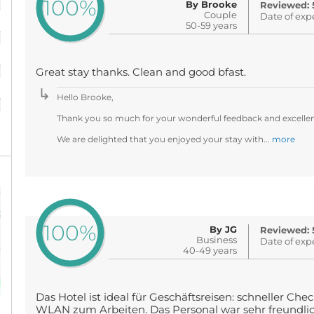
100%
By Brooke
Reviewed: 
Couple
Date of exp
%
50-59 years
%
Great stay thanks. Clean and good bfast.
%
Hello Brooke,
Thank you so much for your wonderful feedback and excellent 
We are delighted that you enjoyed your stay with...
more
100%
By JG
Reviewed: 
Business
Date of exp
40-49 years
Das Hotel ist ideal für Geschäftsreisen: schneller Ch
WLAN zum Arbeiten. Das Personal war sehr freundlic