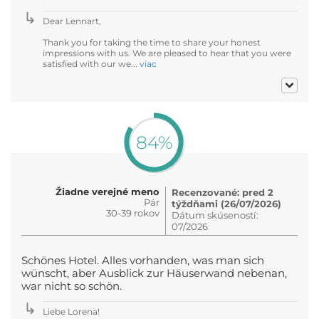
Dear Lennart,
Thank you for taking the time to share your honest
impressions with us. We are pleased to hear that you were
satisfied with our we...
viac
84%
Žiadne verejné meno
Recenzované: pred 2
Pár
týždňami (26/07/2026)
30-39 rokov
Dátum skúseností:
07/2026
Schönes Hotel. Alles vorhanden, was man sich
wünscht, aber Ausblick zur Häuserwand nebenan,
war nicht so schön.
Liebe Lorena!