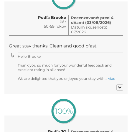
Podľa Brooke
Recenzované: pred 4
Pár
dňami (03/08/2026)
50-59 rokov
Dátum skúseností:
07/2026
Great stay thanks. Clean and good bfast.
Hello Brooke,
Thank you so much for your wonderful feedback and
excellent rating in all areas!
We are delighted that you enjoyed your stay with...
viac
100%
Podľa JG
Recenzované: pred 4