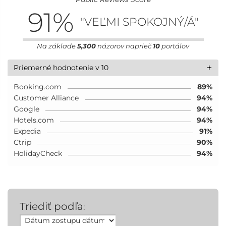
91
%
"VEĽMI SPOKOJNÝ/Á"
Na základe
5,300
názorov naprieč
10
portálov
+
Priemerné hodnotenie v 10
Booking.com
89%
Customer Alliance
94%
Google
94%
Hotels.com
94%
Expedia
91%
Ctrip
90%
HolidayCheck
94%
Triediť podľa
: