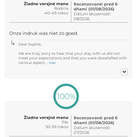
Žiadne verejné meno
Recenzované: pred 6
Rodina
dňami (01/08/2026)
40-49 rokov
Dátum skúseností:
08/2026
Onze indruk was niet zo goed.
Dear Sophie,
We are truly sorry to hear that your stay with us did not
meet your expectations and that you were dissatisfied with
various aspect...
viac
100%
Žiadne verejné meno
Recenzované: pred 6
Pár
dňami (01/08/2026)
50-59 rokov
Dátum skúseností:
07/2026