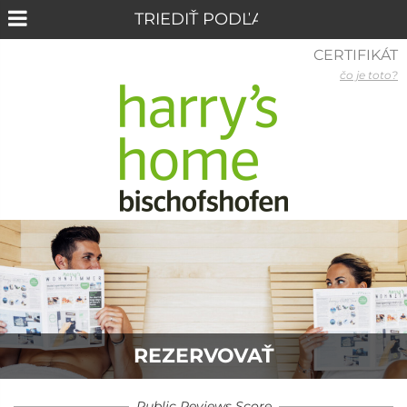
CERTIFIKÁT
čo je toto?
REZERVOVAŤ
Public Reviews Score