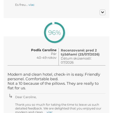
Es freu...
viac
96%
Podľa Caroline
Recenzované: pred 2
Pár
týždňami (25/07/2026)
40-49 rokov
Dátum skúseností:
07/2026
Modern and clean hotel, check-in is easy. Friendly
personel. Comfortable bed.
Not a 10 because of the pillows. They are really to
flat for us.
Dear Caroline,
Thank you so much for taking the time to leave us such
detailed feedback. We are delighted that you enjoyed our
modern and clean ...
viac