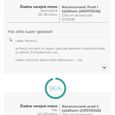
Žiadne verejné meno
Recenzované: Pred 1
obchodné
týždňom (29/07/2026)
30-39 rokov
Dátum skúseností:
07/2026
Hat alles super gepasst!
Liebe Yeniavci,
es freut uns sehr zu lesen, dass bei deinem Aufenthalt alles
zu deiner Zufriedenheit war.
Vielen Dank für deine tollen Bewertun...
viac
96%
Žiadne verejné meno
Recenzované: pred 2
Pár
týždňami (27/07/2026)
40-49 rokov
Dátum skúseností: