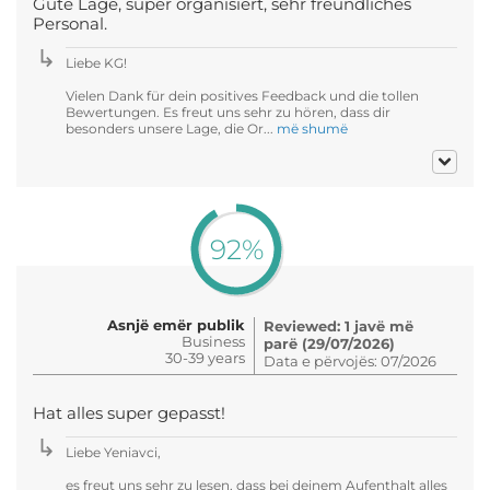
Gute Lage, super organisiert, sehr freundliches
Personal.
Liebe KG!
Vielen Dank für dein positives Feedback und die tollen
Bewertungen. Es freut uns sehr zu hören, dass dir
besonders unsere Lage, die Or...
më shumë
92%
Asnjë emër publik
Reviewed: 1 javë më
Business
parë (29/07/2026)
30-39 years
Data e përvojës: 07/2026
Hat alles super gepasst!
Liebe Yeniavci,
es freut uns sehr zu lesen, dass bei deinem Aufenthalt alles