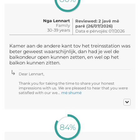
Nga Lennart
Reviewed: 2 javë më
Family
parë (26/07/2026)
30-39 years
Data e përvojës: 07/2026
Kamer aan de andere kant tov het treinsstation was
beter geweest waarschijnlijk, dan had je wel de
balkondeur open kunnen zetten, en wel op het
balkon kunnen zitten.
Dear Lennart,
Thank you for taking the time to share your honest
impressions with us. We are pleased to hear that you were
satisfied with our we...
më shumë
84%