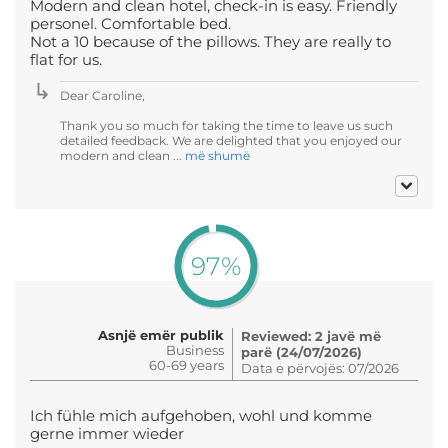
Modern and clean hotel, check-in is easy. Friendly
personel. Comfortable bed.
Not a 10 because of the pillows. They are really to
flat for us.
Dear Caroline,
Thank you so much for taking the time to leave us such
detailed feedback. We are delighted that you enjoyed our
modern and clean ...
më shumë
97%
Asnjë emër publik
Reviewed: 2 javë më
Business
parë (24/07/2026)
60-69 years
Data e përvojës: 07/2026
Ich fühle mich aufgehoben, wohl und komme
gerne immer wieder