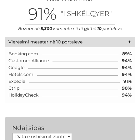
91
%
"I SHKËLQYER"
Bazuar në
5,300
komente në të gjithë
10
portaleve
+
Vlerësimi mesatar në 10 portaleve
Booking.com
89%
Customer Alliance
94%
Google
94%
Hotels.com
94%
Expedia
91%
Ctrip
90%
HolidayCheck
94%
Ndaj sipas
: