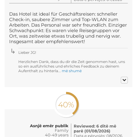
Das Hotel ist ideal für Geschäftsreisen: schneller
Check-in, saubere Zimmer und Top-WLAN zum
Arbeiten. Das Personal war sehr freundlich. Einziger
Schwachpunkt: Es waren viele Reisegruppen vor
Ort, was zeitweise etwas trubelig und nervig war.
Insgesamt aber empfehlenswert!
Lieber JG!
Herzlichen Dank, dass du dir die Zeit genommen hast, uns
so ein ausführliches und ehrliches Feedback zu deinem
Aufenthalt zu hinterla...
më shumë
40%
Asnjë emër publik
Reviewed: 6 ditë më
Family
parë (01/08/2026)
40-49 years
Data e përvojës: 08/2026