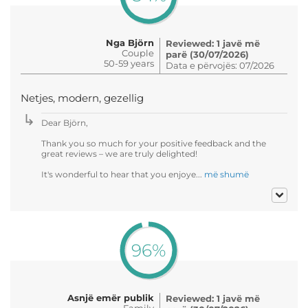
Nga Björn
Reviewed: 1 javë më
Couple
parë (30/07/2026)
50-59 years
Data e përvojës: 07/2026
Netjes, modern, gezellig
Dear Björn,
Thank you so much for your positive feedback and the
great reviews – we are truly delighted!
It's wonderful to hear that you enjoye...
më shumë
96%
Asnjë emër publik
Reviewed: 1 javë më
Family