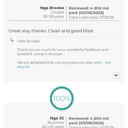
Nga Brooke
Reviewed: 4 ditë më
Couple
parë (03/08/2026)
50-59 years
Data e përvojës: 07/2026
Great stay thanks. Clean and good bfast.
Hello Brooke,
Thank you so much for your wonderful feedback and
excellent rating in all areas!
We are delighted that you enjoyed your stay with...
më
shumë
100%
Nga JG
Reviewed: 4 ditë më
Business
parë (03/08/2026)
40-49 years
Data e përvojës: 07/2026