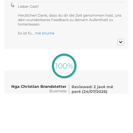
Lieber Gast!
Herzlichen Dank, dass du dir die Zeit genommen hast, uns
dein wunderbares Feedback zu deinem Aufenthalt zu
hinterlassen.
Es ist fü...
më shumë
100%
Nga Christian Brandstetter
Reviewed: 2 javë më
Business
parë (24/07/2026)
50-59 years
Data e përvojës: 07/2026
Seh gut
Freundlich
Zuvorkommend
Lieber Christian Brandstetter!