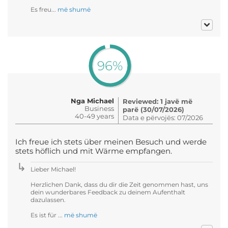
Es freu...
më shumë
96%
Nga Michael
Reviewed: 1 javë më
Business
parë (30/07/2026)
40-49 years
Data e përvojës: 07/2026
Ich freue ich stets über meinen Besuch und werde
stets höflich und mit Wärme empfangen.
Lieber Michael!
Herzlichen Dank, dass du dir die Zeit genommen hast, uns
dein wunderbares Feedback zu deinem Aufenthalt
dazulassen.
Es ist für ...
më shumë