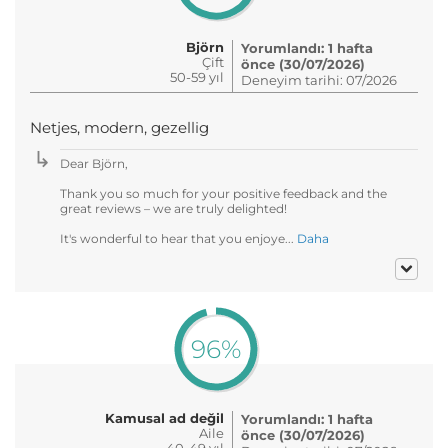
Björn
Yorumlandı: 1 hafta
Çift
önce (30/07/2026)
50-59 yıl
Deneyim tarihi: 07/2026
Netjes, modern, gezellig
Dear Björn,
Thank you so much for your positive feedback and the
great reviews – we are truly delighted!
It's wonderful to hear that you enjoye...
Daha
96%
Kamusal ad değil
Yorumlandı: 1 hafta
Aile
önce (30/07/2026)
40-49 yıl