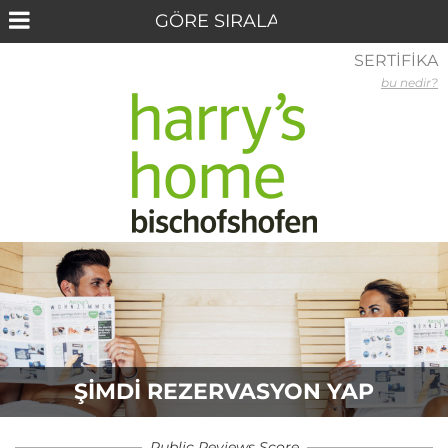
SERTİFİKA
bu nedir?
ŞIMDI REZERVASYON YAP
Public Reviews Score