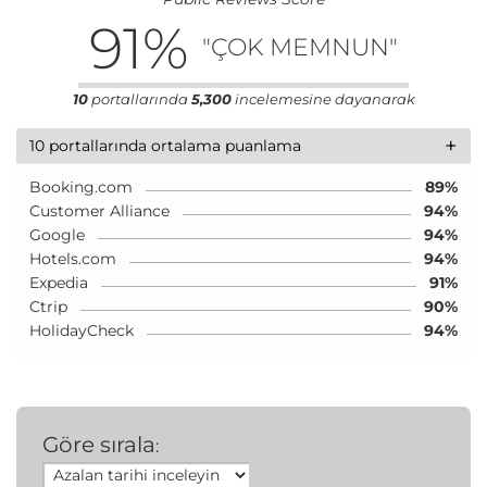
91
%
"ÇOK MEMNUN"
10
portallarında
5,300
incelemesine dayanarak
+
10 portallarında ortalama puanlama
Booking.com
89%
Customer Alliance
94%
Google
94%
Hotels.com
94%
Expedia
91%
Ctrip
90%
HolidayCheck
94%
Göre sırala
: