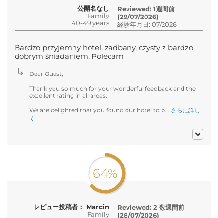
公開名なし
Reviewed: 1週間前
Family
(29/07/2026)
40-49 years
経験年月日: 07/2026
Bardzo przyjemny hotel, zadbany, czysty z bardzo
dobrym śniadaniem. Polecam
Dear Guest,
Thank you so much for your wonderful feedback and the
excellent rating in all areas.
We are delighted that you found our hotel to b...
さらに詳し
く
64%
レビュー投稿者： Marcin
Reviewed: 2 数週間前
Family
(28/07/2026)