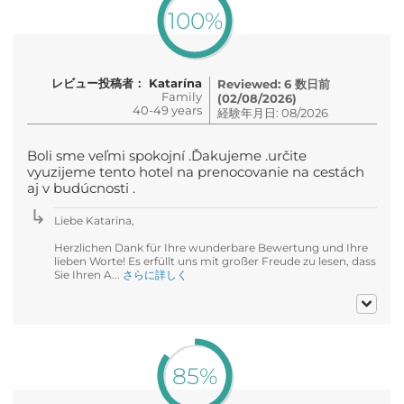
100%
レビュー投稿者： Katarína
Reviewed: 6 数日前
Family
(02/08/2026)
40-49 years
経験年月日: 08/2026
Boli sme veľmi spokojní .Ďakujeme .určite
vyuzijeme tento hotel na prenocovanie na cestách
aj v budúcnosti .
Liebe Katarina,
Herzlichen Dank für Ihre wunderbare Bewertung und Ihre
lieben Worte! Es erfüllt uns mit großer Freude zu lesen, dass
Sie Ihren A...
さらに詳しく
85%