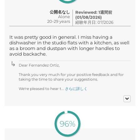
公開名なし
Reviewed: 1週間前
Alone
(01/08/2026)
20-29 years
経験年月日: 07/2026
It was pretty good in general. I miss having a
dishwasher in the studio flats with a kitchen, as well
as a broom and dustpan with longer handles to
avoid backache.
Dear Fernandez Ortiz,
Thank you very much for your positive feedback and for
taking the time to share your suggestions.
We're pleased to hear t...
さらに詳しく
96%