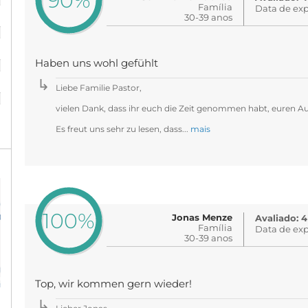
90%
Família
Data de exp
30-39 anos
%
%
Haben uns wohl gefühlt
%
Liebe Familie Pastor,
vielen Dank, dass ihr euch die Zeit genommen habt, euren Au
Es freut uns sehr zu lesen, dass...
mais
100%
Jonas Menze
Avaliado: 4
Família
Data de exp
30-39 anos
Top, wir kommen gern wieder!