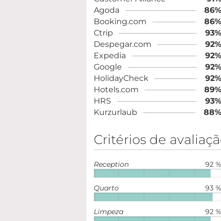
Agoda
86
Booking.com
86
Ctrip
93
Despegar.com
92
Expedia
92
Google
92
HolidayCheck
92
Hotels.com
89
HRS
93
Kurzurlaub
88
Critérios de avaliaç
Reception
92 
Quarto
93 
Limpeza
92 