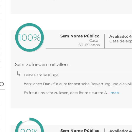
%
%
%
%
%
100%
Sem Nome Público
Avaliado: 4
%
Casal
Data de exp
60-69 anos
%
%
%
Sehr zufrieden mit allem
%
Liebe Familie Kluge,
ão
herzlichen Dank für eure fantastische Bewertung und die voll
Es freut uns sehr zu lesen, dass ihr mit eurem A...
mais
%
%
%
Sem Nome Público
Avaliado: 4