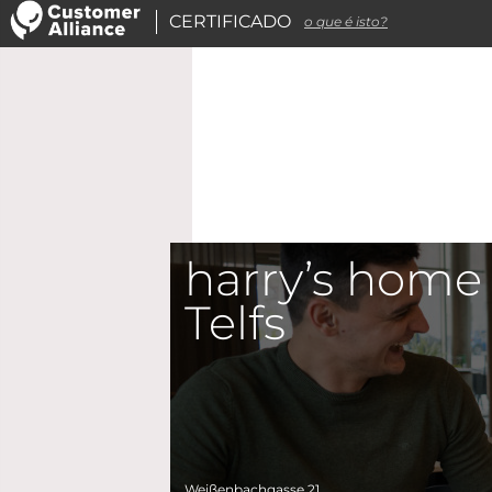
CERTIFICADO
o que é isto?
harry’s home
Telfs
Weißenbachgasse 21