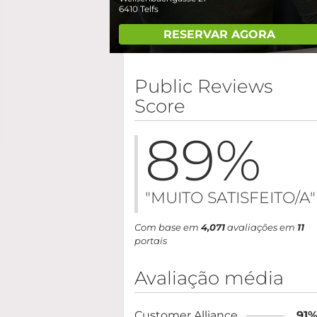
6410
Telfs
RESERVAR AGORA
Public Reviews
Score
89
%
"MUITO SATISFEITO/A"
Com base em
4,071
avaliações em
11
portais
Avaliação média
Customer Alliance
91