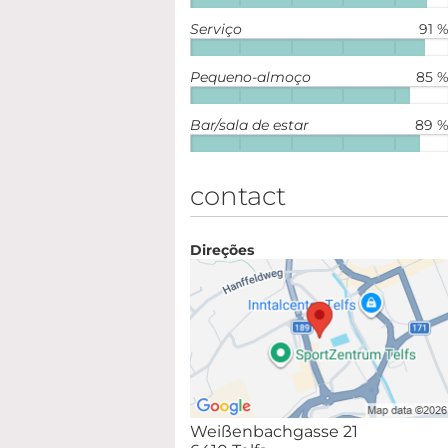
Serviço
91 
Pequeno-almoço
85 
Bar/sala de estar
89 
contact
Direções
Weißenbachgasse 21