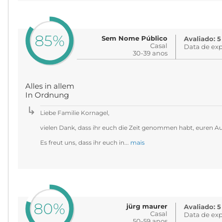
85%
Sem Nome Público
Avaliado: 5
Casal
Data de exp
30-39 anos
Alles in allem
In Ordnung
Liebe Familie Kornagel,
vielen Dank, dass ihr euch die Zeit genommen habt, euren Au
Es freut uns, dass ihr euch in...
mais
80%
jürg maurer
Avaliado: 5
Casal
Data de exp
50-59 anos