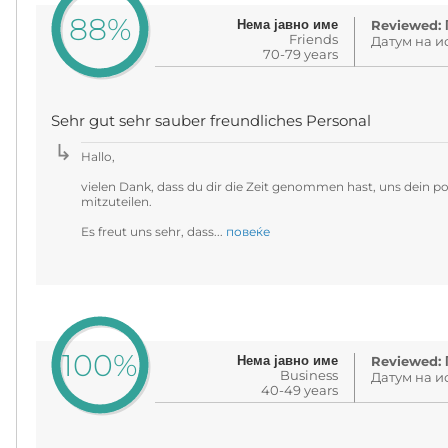
88%
Нема јавно име
Reviewed: 
Friends
Датум на ис
70-79 years
Sehr gut sehr sauber freundliches Personal
Hallo,
vielen Dank, dass du dir die Zeit genommen hast, uns dein p
mitzuteilen.
Es freut uns sehr, dass...
повеќе
100%
Нема јавно име
Reviewed: 
Business
Датум на ис
40-49 years