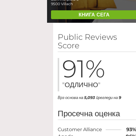
9500
Villach
КНИГА СЕГА
Public Reviews
Score
91
%
"ОДЛИЧНО"
Врз основа на
5,093
прегледи на
9
Просечна оценка
Customer Alliance
93