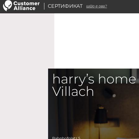
СЕРТИФИКАТ
што е ова?
harry’s home
Villach
Bahnhofplatz 5