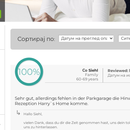
Сортирај по
:
100%
Со Siehl
Reviewed: 
Family
Датум на ис
60-69 years
Sehr gut, allerdings fehlen in der Parkgarage die Hinw
Rezeption Harry`s Home komme.
Hallo Siehl,
vielen Dank, dass du dir die Zeit genommen hast, uns dein to
%
uns zu hinterlassen.