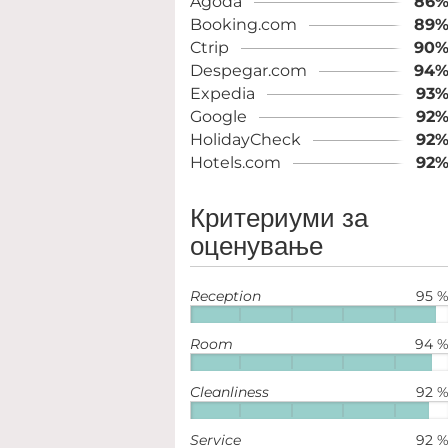
Agoda
86
Booking.com
89
Ctrip
90
Despegar.com
94
Expedia
93
Google
92
HolidayCheck
92
Hotels.com
92
Критериуми за
оценување
Reception
95 
Room
94 
Cleanliness
92 
Service
92 