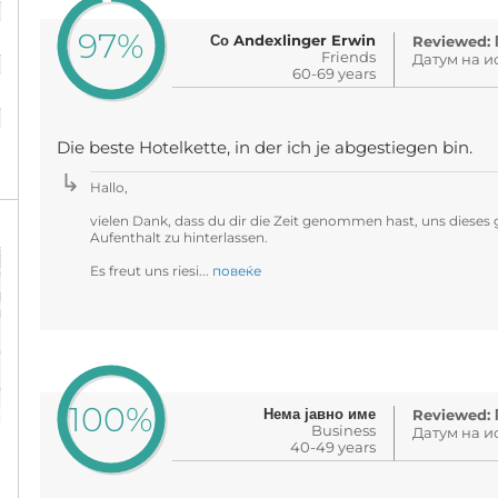
97%
Со Andexlinger Erwin
Reviewed: 
%
Friends
Датум на ис
60-69 years
%
Die beste Hotelkette, in der ich je abgestiegen bin.
Hallo,
vielen Dank, dass du dir die Zeit genommen hast, uns diese
Aufenthalt zu hinterlassen.
Es freut uns riesi...
повеќе
100%
Нема јавно име
Reviewed: 
Business
Датум на ис
40-49 years