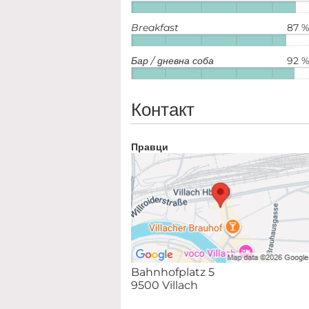
Breakfast
87 
Бар / дневна соба
92 
Контакт
Правци
Bahnhofplatz 5
9500 Villach