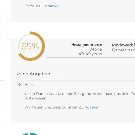
%
Es freut u...
повеќе
%
%
%
%
%
%
65%
Нема јавно име
Reviewed: 
%
Alone
Датум на и
40-49 years
Keine Angaben...... ...
Hallo,
%
vielen Dank, dass du dir die Zeit genommen hast, uns dein 
hinterlassen.
%
Wir freuen uns, dass du unser Z...
повеќе
%
%