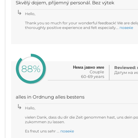
Skvělý dojem, příjemný personál. Bez výtek
Hello,
Thank you so much for your wonderful feedback! We are deli
thoroughly positive experience and felt especially...
повеќе
88%
Нема јавно име
Reviewed: 
Couple
Датум на ис
60-69 years
alles in Ordnung alles bestens
Hallo,
vielen Dank, dass du dir die Zeit genommen hast, uns dein p
zukommen zu lassen.
Es freut uns sehr ...
повеќе