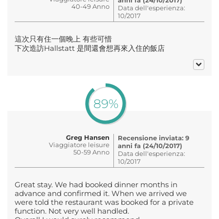
40-49 Anno
Data dell'esperienza:
10/2017
這次只有住一個晚上 有些可惜
下次造訪Hallstatt 是間還會想再來入住的飯店
89%
Greg Hansen
Recensione inviata: 9
Viaggiatore leisure
anni fa (24/10/2017)
50-59 Anno
Data dell'esperienza:
10/2017
Great stay. We had booked dinner months in
advance and confirmed it. When we arrived we
were told the restaurant was booked for a private
function. Not very well handled.