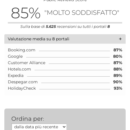
85
%
"MOLTO SODDISFATTO"
Sulla base di
5.625
recensioni su tutti i portali
8
+
Valutazione media su 8 portali
Booking.com
87%
Google
80%
Customer Alliance
87%
Hotels.com
88%
Expedia
89%
Despegar.com
90%
HolidayCheck
93%
Ordina per
: