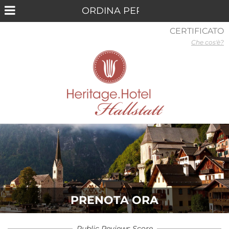
CERTIFICATO
Che cos'è?
PRENOTA ORA
Public Reviews Score