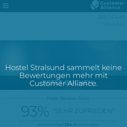
ZERTIFIKAT
Was ist das?
Hostel Stralsund sammelt keine
Bewertungen mehr mit
Customer Alliance.
JETZT BUCHEN
Public Reviews Score
93
%
"SEHR ZUFRIEDEN"
Basierend auf
334
Bewertungen