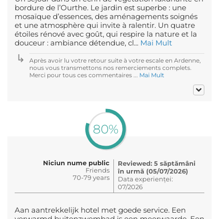
bordure de l’Ourthe. Le jardin est superbe : une
mosaïque d’essences, des aménagements soignés
et une atmosphère qui invite à ralentir. Un quatre
étoiles rénové avec goût, qui respire la nature et la
douceur : ambiance détendue, cl...
Mai Mult
Après avoir lu votre retour suite à votre escale en Ardenne,
nous vous transmettons nos remerciements complets.
Merci pour tous ces commentaires ...
Mai Mult
80%
Niciun nume public
Reviewed: 5 săptămâni
Friends
în urmă (05/07/2026)
70-79 years
Data experienței:
07/2026
Aan aantrekkelijk hotel met goede service. Een
verwarmd buitenzwembad is een meerwaarde. Een