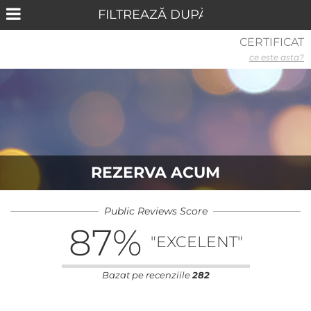
CERTIFICAT
ce este asta?
REZERVA ACUM
Public Reviews Score
87
%
"EXCELENT"
Bazat pe recenziile
282