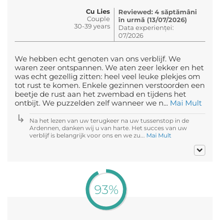
Cu Lies
Reviewed: 4 săptămâni
Couple
în urmă (13/07/2026)
30-39 years
Data experienței:
07/2026
We hebben echt genoten van ons verblijf. We
waren zeer ontspannen. We aten zeer lekker en het
was echt gezellig zitten: heel veel leuke plekjes om
tot rust te komen. Enkele gezinnen verstoorden een
beetje de rust aan het zwembad en tijdens het
ontbijt. We puzzelden zelf wanneer we n...
Mai Mult
Na het lezen van uw terugkeer na uw tussenstop in de
Ardennen, danken wij u van harte. Het succes van uw
verblijf is belangrijk voor ons en we zu...
Mai Mult
93%