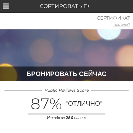
СЕРТИФИКАТ
что это?
БРОНИРОВАТЬ СЕЙЧАС
Public Reviews Score
87
%
"ОТЛИЧНО"
Исходя из
280
оценок