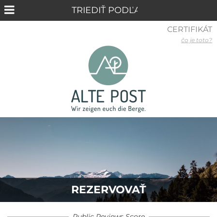
CERTIFIKÁT
čo je toto?
REZERVOVAŤ
Public Reviews Score