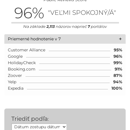
96
%
"VEĽMI SPOKOJNÝ/Á"
Na základe
2,113
názorov naprieč
7
portálov
+
Priemerné hodnotenie v 7
Customer Alliance
95%
Google
96%
HolidayCheck
99%
Booking.com
91%
Zoover
87%
Yelp
94%
Expedia
100%
Triediť podľa
: