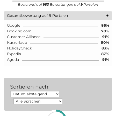
Basierend auf
953
Bewertungen auf
9
Portalen
+
Gesamtbewertung auf 9 Portalen
Google
86%
Booking.com
78%
Customer Alliance
91%
Kurzurlaub
90%
HolidayCheck
83%
Expedia
87%
Agoda
91%
Sortieren nach
: