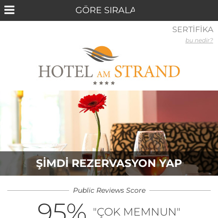
SERTİFİKA
bu nedir?
ŞIMDI REZERVASYON YAP
Public Reviews Score
95
%
"ÇOK MEMNUN"