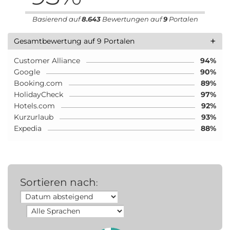
Basierend auf
8.643
Bewertungen auf
9
Portalen
+
Gesamtbewertung auf 9 Portalen
Customer Alliance
94%
Google
90%
Booking.com
89%
HolidayCheck
97%
Hotels.com
92%
Kurzurlaub
93%
Expedia
88%
Sortieren nach
: